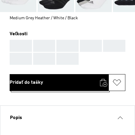
Medium Grey Heather / White / Black
Veľkosti
AAA
AAA
AAA
AAA
AAA
AAA
AAA
AAA
Pridať do tašky
Popis