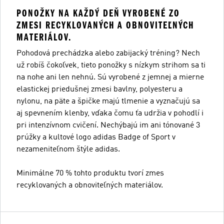
PONOŽKY NA KAŽDÝ DEŇ VYROBENÉ ZO
ZMESI RECYKLOVANÝCH A OBNOVITEĽNÝCH
MATERIÁLOV.
Pohodová prechádzka alebo zabijacký tréning? Nech
už robíš čokoľvek, tieto ponožky s nízkym strihom sa ti
na nohe ani len nehnú. Sú vyrobené z jemnej a mierne
elastickej priedušnej zmesi bavlny, polyesteru a
nylonu, na päte a špičke majú tlmenie a vyznačujú sa
aj spevnením klenby, vďaka čomu ťa udržia v pohodlí i
pri intenzívnom cvičení. Nechýbajú im ani tónované 3
prúžky a kultové logo adidas Badge of Sport v
nezameniteľnom štýle adidas.
Minimálne 70 % tohto produktu tvorí zmes
recyklovaných a obnoviteľných materiálov.