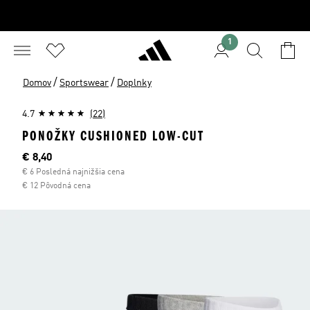
1
/
/
Domov
Sportswear
Doplnky
4.7
(22)
PONOŽKY CUSHIONED LOW-CUT
Aktuálna cena
€ 8,40
€ 6 Posledná najnižšia cena
€ 12 Pôvodná cena