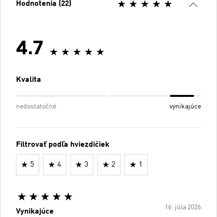
Hodnotenia (22)
4.7
Kvalita
nedostatočné
vynikajúce
Filtrovať podľa hviezdičiek
5
4
3
2
1
16. júla 2026
Vynikajúce