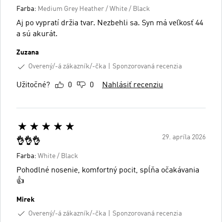
Farba:
Medium Grey Heather / White / Black
Aj po vypratí držia tvar. Nezbehli sa. Syn má veľkosť 44
a sú akurát.
Zuzana
Overený/-á zákazník/-čka
Sponzorovaná recenzia
Užitočné?
0
0
Nahlásiť recenziu
29. apríla 2026
👌👌👌
Farba:
White / Black
Pohodlné nosenie, komfortný pocit, spĺňa očakávania
👍
Mirek
Overený/-á zákazník/-čka
Sponzorovaná recenzia