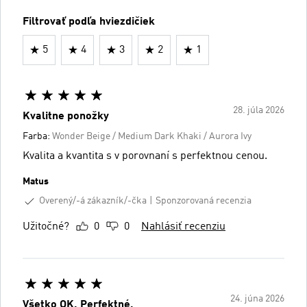
Filtrovať podľa hviezdičiek
5
4
3
2
1
28. júla 2026
Kvalitne ponožky
Farba:
Wonder Beige / Medium Dark Khaki / Aurora Ivy
Kvalita a kvantita s v porovnaní s perfektnou cenou.
Matus
Overený/-á zákazník/-čka
Sponzorovaná recenzia
Užitočné?
0
0
Nahlásiť recenziu
24. júna 2026
Všetko OK. Perfektné.