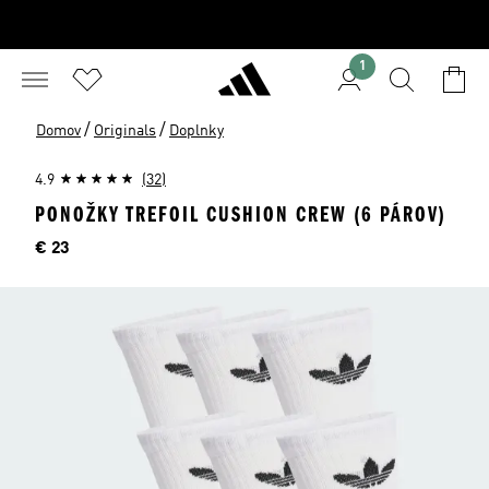
1
/
/
Domov
Originals
Doplnky
4.9
(32)
PONOŽKY TREFOIL CUSHION CREW (6 PÁROV)
Cena
€ 23