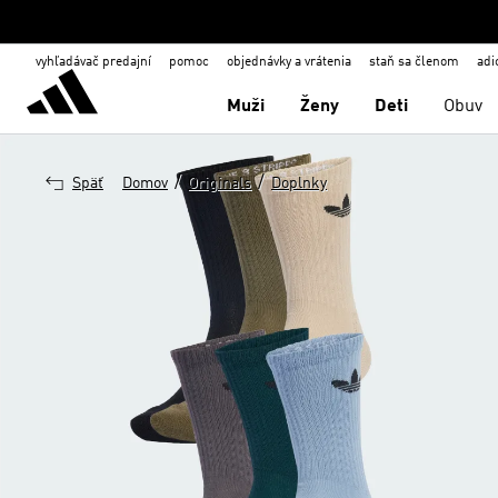
vyhľadávač predajní
pomoc
objednávky a vrátenia
staň sa členom
adi
Muži
Ženy
Deti
Obuv
/
/
Späť
Domov
Originals
Doplnky