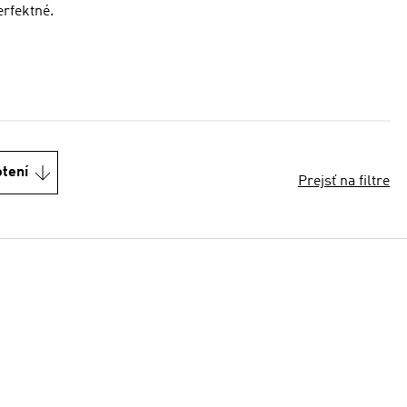
erfektné.
otení
Prejsť na filtre