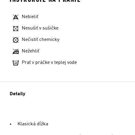
Nebieliť
Nesušiť v sušičke
Nečistiť chemicky
Nežehliť
Prať v práčke v teplej vode
Detaily
Klasická dĺžka