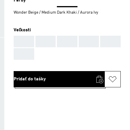
Farby
Wonder Beige / Medium Dark Khaki / Aurora Ivy
Veľkosti
AAA
AAA
AAA
AAA
AAA
AAA
Pridať do tašky