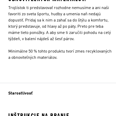
Trojlístok ti predstavovať rozhodne nemusíme a ani naši
favoriti zo sveta športu, hudby a umenia naň nedajú
dopustiť. Pridaj sa k nim a zahaľ sa do štýlu a komfortu,
ktorý predstavuje, od hlavy až po päty. Preto pre teba
máme tieto ponožky. A aby sme ti zaručili pohodu na celý
týždeň, v balení nájdeš až šesť párov.
Minimálne 50 % tohto produktu tvorí zmes recyklovaných
a obnoviteľných materiálov.
Starostlivosť
INŠTRUKCIE NA PRANIE