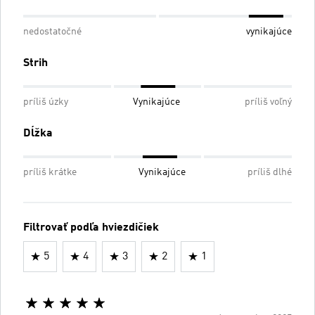
nedostatočné
vynikajúce
Strih
príliš úzky
Vynikajúce
príliš voľný
Dĺžka
príliš krátke
Vynikajúce
príliš dlhé
Filtrovať podľa hviezdičiek
5
4
3
2
1