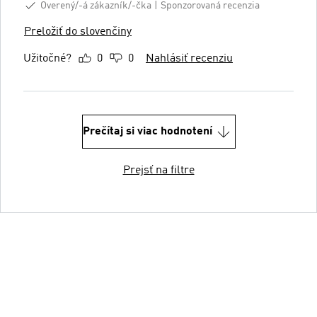
Overený/-á zákazník/-čka
Sponzorovaná recenzia
Preložiť do slovenčiny
Užitočné?
0
0
Nahlásiť recenziu
Prečítaj si viac hodnotení
Prejsť na filtre