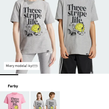
Miery modela/-ky
Farby