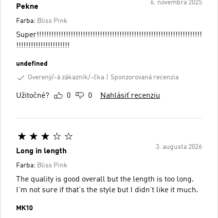
6. novembra 2025
Pekne
Farba:
Bliss Pink
Super!!!!!!!!!!!!!!!!!!!!!!!!!!!!!!!!!!!!!!!!!!!!!!!!!!!!!!!!!!!!!!!!!!!!
!!!!!!!!!!!!!!!!!!!!!!
undefined
Overený/-á zákazník/-čka
Sponzorovaná recenzia
Užitočné?
0
0
Nahlásiť recenziu
3. augusta 2026
Long in length
Farba:
Bliss Pink
The quality is good overall but the length is too long.
I'm not sure if that's the style but I didn't like it much.
MK10