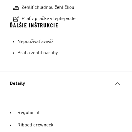
Žehliť chladnou žehličkou
Prať v práčke v teplej vode
ĎALŠIE INŠTRUKCIE
Nepoužívať aviváž
Prať a žehliť naruby
Detaily
Regular fit
Ribbed crewneck