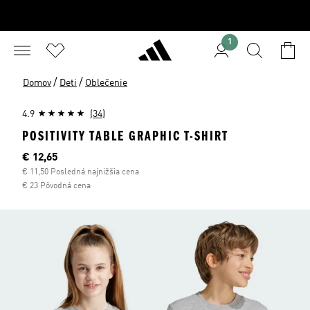
1
/
/
Domov
Deti
Oblečenie
4.9
(34)
POSITIVITY TABLE GRAPHIC T-SHIRT
Aktuálna cena
€ 12,65
€ 11,50 Posledná najnižšia cena
€ 23 Pôvodná cena