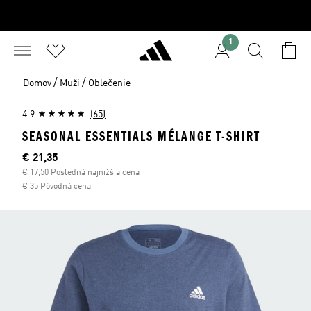
1
/
/
Domov
Muži
Oblečenie
4.9
(65)
SEASONAL ESSENTIALS MÉLANGE T-SHIRT
Aktuálna cena
€ 21,35
€ 17,50 Posledná najnižšia cena
€ 35 Pôvodná cena