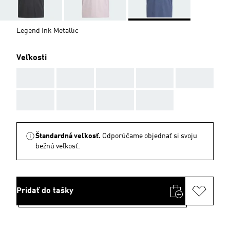
Legend Ink Metallic
Veľkosti
AAA
AAA
AAA
AAA
AAA
AAA
AAA
AAA
AAA
Štandardná veľkosť.
Odporúčame objednať si svoju
bežnú veľkosť.
Pridať do tašky