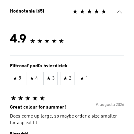
Hodnotenia (65)
4.9
Filtrovať podľa hviezdičiek
5
4
3
2
1
9. augusta 2026
Great colour for summer!
Does come up large, so maybe order a size smaller
for a great fit!
BigandyH