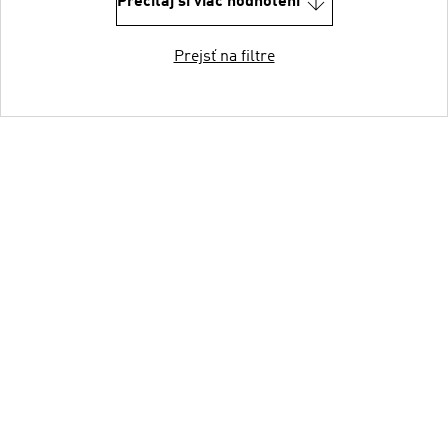
Prečítaj si viac hodnotení
Prejsť na filtre