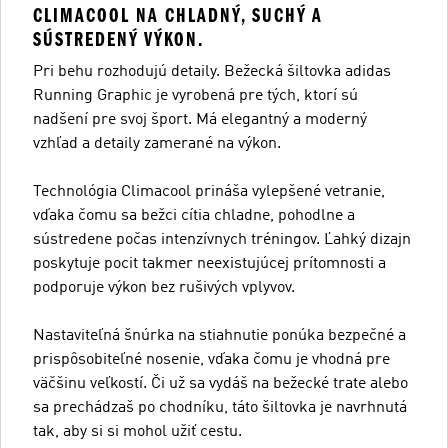
CLIMACOOL NA CHLADNÝ, SUCHÝ A
SÚSTREDENÝ VÝKON.
Pri behu rozhodujú detaily. Bežecká šiltovka adidas
Running Graphic je vyrobená pre tých, ktorí sú
nadšení pre svoj šport. Má elegantný a moderný
vzhľad a detaily zamerané na výkon.
Technológia Climacool prináša vylepšené vetranie,
vďaka čomu sa bežci cítia chladne, pohodlne a
sústredene počas intenzívnych tréningov. Ľahký dizajn
poskytuje pocit takmer neexistujúcej prítomnosti a
podporuje výkon bez rušivých vplyvov.
Nastaviteľná šnúrka na stiahnutie ponúka bezpečné a
prispôsobiteľné nosenie, vďaka čomu je vhodná pre
väčšinu veľkostí. Či už sa vydáš na bežecké trate alebo
sa prechádzaš po chodníku, táto šiltovka je navrhnutá
tak, aby si si mohol užiť cestu.