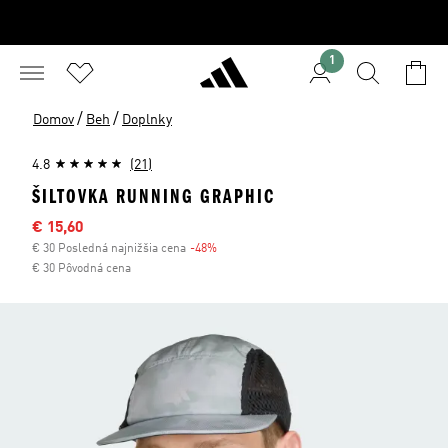
1
/
/
Domov
Beh
Doplnky
4.8
(21)
ŠILTOVKA RUNNING GRAPHIC
Výpredajová cena
€ 15,60
€ 30 Posledná najnižšia cena
-48%
Zľava
€ 30 Pôvodná cena