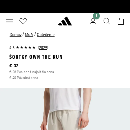
1
/
/
Domov
Muži
Oblečenie
4.6
(2829)
ŠORTKY OWN THE RUN
Aktuálna cena
€ 32
€ 28 Posledná najnižšia cena
€ 40 Pôvodná cena