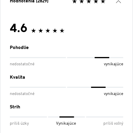
Hodnotenia (2829)
4.6
Pohodlie
nedostatočné
vynikajúce
Kvalita
nedostatočné
vynikajúce
Strih
príliš úzky
Vynikajúce
príliš voľný