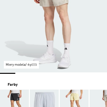
Miery modela/-ky
Farby