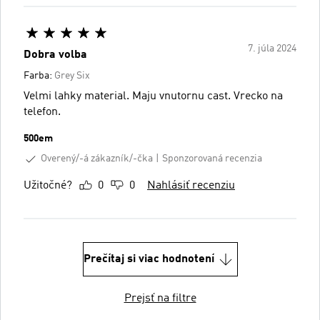
7. júla 2024
Dobra volba
Farba:
Grey Six
Velmi lahky material. Maju vnutornu cast. Vrecko na
telefon.
500em
Overený/-á zákazník/-čka
Sponzorovaná recenzia
Užitočné?
0
0
Nahlásiť recenziu
Prečítaj si viac hodnotení
Prejsť na filtre