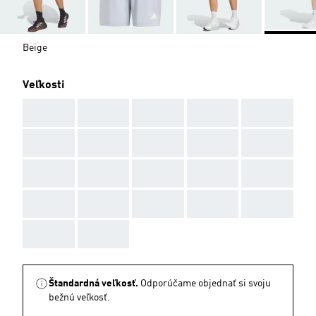
Beige
Veľkosti
AAA
AAA
AAA
AAA
AAA
AAA
AAA
AAA
AAA
AAA
AAA
AAA
AAA
AAA
AAA
AAA
AAA
AAA
AAA
AAA
AAA
AAA
Štandardná veľkosť.
Odporúčame objednať si svoju
bežnú veľkosť.