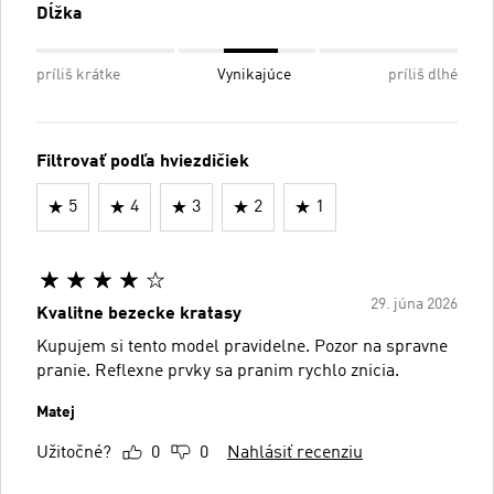
Dĺžka
príliš krátke
Vynikajúce
príliš dlhé
Filtrovať podľa hviezdičiek
5
4
3
2
1
29. júna 2026
Kvalitne bezecke kratasy
Kupujem si tento model pravidelne. Pozor na spravne
pranie. Reflexne prvky sa pranim rychlo znicia.
Matej
Užitočné?
0
0
Nahlásiť recenziu