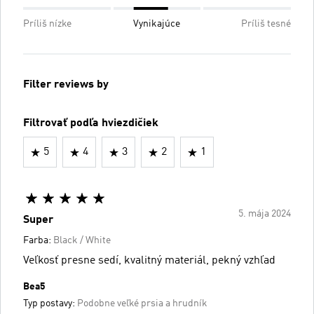
Príliš nízke
Vynikajúce
Príliš tesné
Filter reviews by
Filtrovať podľa hviezdičiek
5
4
3
2
1
5. mája 2024
Super
Farba:
Black / White
Veľkosť presne sedí, kvalitný materiál, pekný vzhľad
Bea5
Typ postavy:
Podobne veľké prsia a hrudník