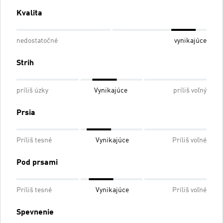
Kvalita
nedostatočné
vynikajúce
Strih
príliš úzky
Vynikajúce
príliš voľný
Prsia
Príliš tesné
Vynikajúce
Príliš voľné
Pod prsami
Príliš tesné
Vynikajúce
Príliš voľné
Spevnenie