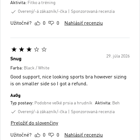
Aktivita:
Fitko a tréning
Overený/-á zákazník/-čka
Sponzorovaná recenzia
Užitočné?
0
0
Nahlásiť recenziu
29. júla 2026
Snug
Farba:
Black / White
Good support, nice looking sports bra however sizing
is on smaller side so I got a refund.
AaGg
Typ postavy:
Podobne veľké prsia a hrudník
Aktivita:
Beh
Overený/-á zákazník/-čka
Sponzorovaná recenzia
Preložiť do slovenčiny
Užitočné?
0
0
Nahlásiť recenziu