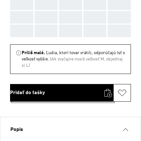
AAA
AAA
AAA
AAA
AAA
AAA
AAA
AAA
AAA
AAA
AAA
AAA
AAA
AAA
AAA
Príliš malé.
Ľudia, ktorí tovar vrátili, odporúčajú ísť o
veľkosť vyššie.
(Ak zvyčajne nosíš veľkosť M, objednaj
si L)
Pridať do tašky
Popis