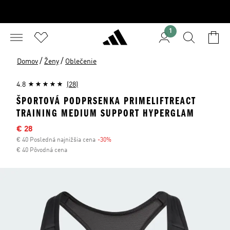
1
/
/
Domov
Ženy
Oblečenie
4.8
(28)
ŠPORTOVÁ PODPRSENKA PRIMELIFTREACT
TRAINING MEDIUM SUPPORT HYPERGLAM
Výpredajová cena
€ 28
€ 40 Posledná najnižšia cena
-30%
Zľava
€ 40 Pôvodná cena