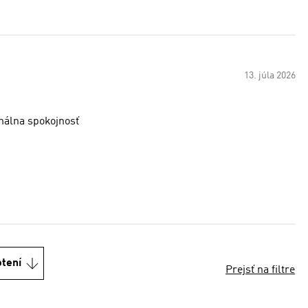
13. júla 2026
imálna spokojnosť
otení
Prejsť na filtre