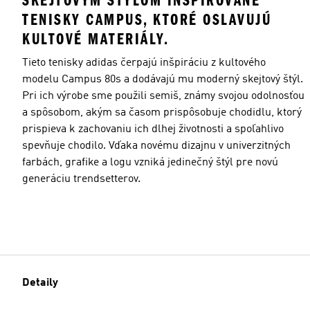
SKEJTOVÝM ŠTÝLOM INŠPIROVANÉ
TENISKY CAMPUS, KTORÉ OSLAVUJÚ
KULTOVÉ MATERIÁLY.
Tieto tenisky adidas čerpajú inšpiráciu z kultového
modelu Campus 80s a dodávajú mu moderný skejtový štýl.
Pri ich výrobe sme použili semiš, známy svojou odolnosťou
a spôsobom, akým sa časom prispôsobuje chodidlu, ktorý
prispieva k zachovaniu ich dlhej životnosti a spoľahlivo
spevňuje chodilo. Vďaka novému dizajnu v univerzitných
farbách, grafike a logu vzniká jedinečný štýl pre novú
generáciu trendsetterov.
Detaily