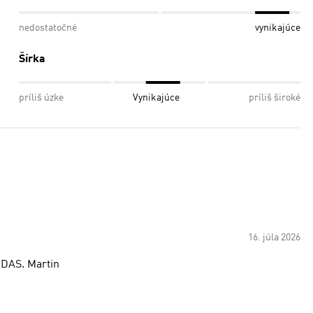
nedostatočné
vynikajúce
Šírka
príliš úzke
Vynikajúce
príliš široké
16. júla 2026
IDAS. Martin