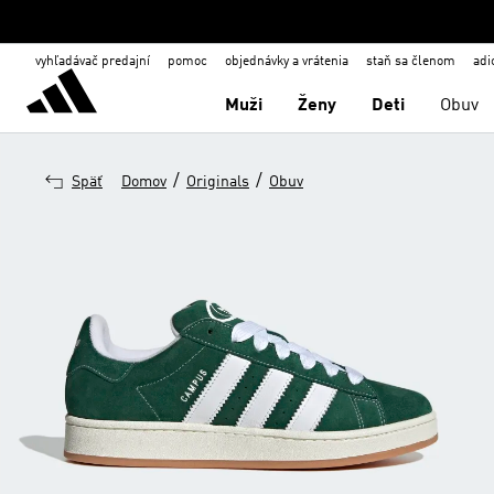
vyhľadávač predajní
pomoc
objednávky a vrátenia
staň sa členom
adi
Muži
Ženy
Deti
Obuv
/
/
Späť
Domov
Originals
Obuv