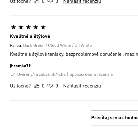
Užitočné?
0
0
Nahlásiť recenziu
Kvalitné a štýlové
Farba:
Dark Green / Cloud White / Off White
Kvalitné a štýlové tenisky, bezproblémové doručenie , max
jhromka79
Overený/-á zákazník/-čka
Sponzorovaná recenzia
Užitočné?
0
0
Nahlásiť recenziu
Prečítaj si viac hodn