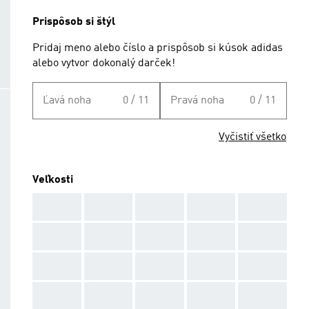
Prispôsob si štýl
Pridaj meno alebo číslo a prispôsob si kúsok adidas
alebo vytvor dokonalý darček!
Ľavá noha
0 / 11
Pravá noha
0 / 11
Vyčistiť všetko
Veľkosti
AAA
AAA
AAA
AAA
AAA
AAA
AAA
AAA
AAA
AAA
AAA
AAA
AAA
AAA
AAA
AAA
AAA
AAA
AAA
AAA