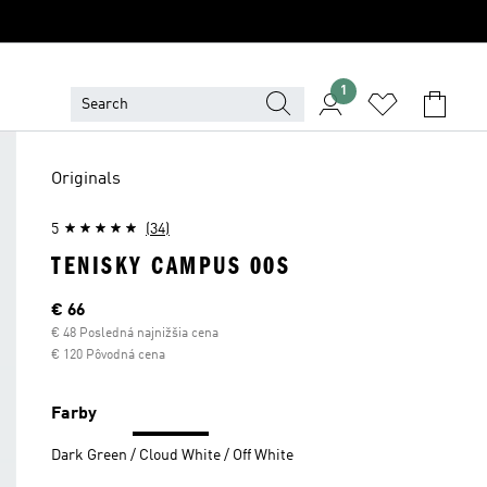
1
Originals
5
(34)
TENISKY CAMPUS 00S
Aktuálna cena
€ 66
€ 48 Posledná najnižšia cena
€ 120 Pôvodná cena
Farby
Dark Green / Cloud White / Off White