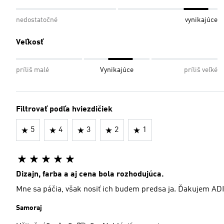
nedostatočné
vynikajúce
Veľkosť
príliš malé
Vynikajúce
príliš veľké
Filtrovať podľa hviezdičiek
5
4
3
2
1
Dizajn, farba a aj cena bola rozhodujúca.
Mne sa páčia, však nosiť ich budem predsa ja. Ďakujem AD
Samoraj