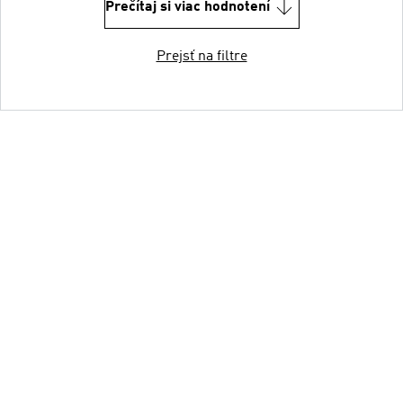
Prečítaj si viac hodnotení
Prejsť na filtre