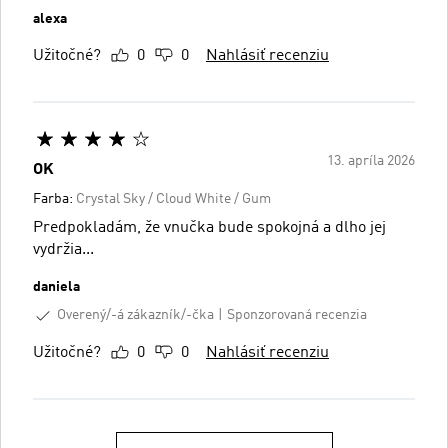
alexa
Užitočné?
0
0
Nahlásiť recenziu
13. apríla 2026
OK
Farba:
Crystal Sky / Cloud White / Gum
Predpokladám, že vnučka bude spokojná a dlho jej
vydržia...
daniela
Overený/-á zákazník/-čka
Sponzorovaná recenzia
Užitočné?
0
0
Nahlásiť recenziu