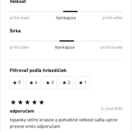
Veľkosť
príliš malé
Vynikajúce
príliš veľké
Šírka
príliš úzke
Vynikajúce
príliš široké
Filtrovať podľa hviezdičiek
5
4
3
2
1
2. júna 2026
odporučam
topanky veľmi krasne a pohodlné veľkosť safla uplne
presne vrelo odporučam