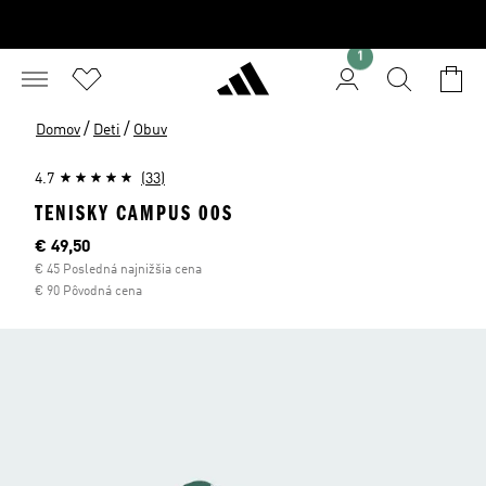
1
/
/
Domov
Deti
Obuv
4.7
(33)
TENISKY CAMPUS 00S
Aktuálna cena
€ 49,50
€ 45 Posledná najnižšia cena
€ 90 Pôvodná cena