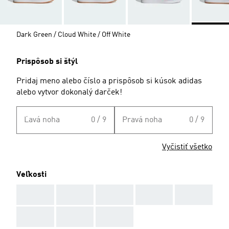
Dark Green / Cloud White / Off White
Prispôsob si štýl
Pridaj meno alebo číslo a prispôsob si kúsok adidas
alebo vytvor dokonalý darček!
Ľavá noha
0 / 9
Pravá noha
0 / 9
Vyčistiť všetko
Veľkosti
AAA
AAA
AAA
AAA
AAA
AAA
AAA
AAA