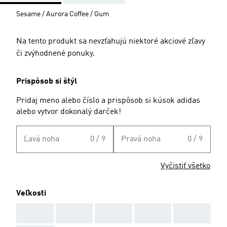
Sesame / Aurora Coffee / Gum
Na tento produkt sa nevzťahujú niektoré akciové zľavy
či zvýhodnené ponuky.
Prispôsob si štýl
Pridaj meno alebo číslo a prispôsob si kúsok adidas
alebo vytvor dokonalý darček!
Ľavá noha
0 / 9
Pravá noha
0 / 9
Vyčistiť všetko
Veľkosti
AAA
AAA
AAA
AAA
AAA