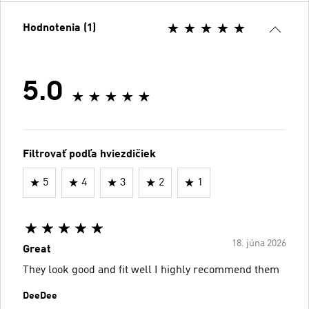
Hodnotenia (1)
5.0
Filtrovať podľa hviezdičiek
5
4
3
2
1
18. júna 2026
Great
They look good and fit well I highly recommend them
DeeDee