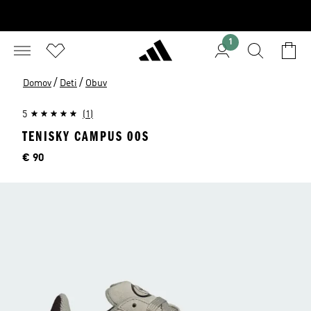
1
/
/
Domov
Deti
Obuv
5
(1)
TENISKY CAMPUS 00S
Cena
€ 90