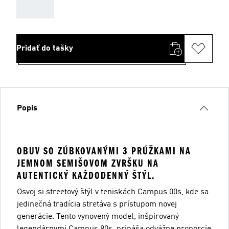
AAA
Pridať do tašky
Popis
OBUV SO ZÚBKOVANÝMI 3 PRÚŽKAMI NA
JEMNOM SEMIŠOVOM ZVRŠKU NA
AUTENTICKÝ KAŽDODENNÝ ŠTÝL.
Osvoj si streetový štýl v teniskách Campus 00s, kde sa
jedinečná tradícia stretáva s prístupom novej
generácie. Tento vynovený model, inšpirovaný
legendárnymi Campus 80s, prináša odvážne proporcie