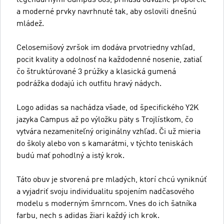
a moderné prvky navrhnuté tak, aby oslovili dnešnú
mládež.
Celosemišový zvršok im dodáva prvotriedny vzhľad,
pocit kvality a odolnosť na každodenné nosenie, zatiaľ
čo štruktúrované 3 prúžky a klasická gumená
podrážka dodajú ich outfitu hravý nádych.
Logo adidas sa nachádza všade, od špecifického Y2K
jazyka Campus až po výložku päty s Trojlístkom, čo
vytvára nezameniteľný originálny vzhľad. Či už mieria
do školy alebo von s kamarátmi, v týchto teniskách
budú mať pohodlný a istý krok.
Táto obuv je stvorená pre mladých, ktorí chcú vyniknúť
a vyjadriť svoju individualitu spojením nadčasového
modelu s moderným šmrncom. Vnes do ich šatníka
farbu, nech s adidas žiari každý ich krok.