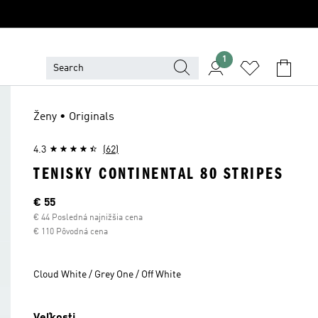
1
Ženy • Originals
4.3
(62)
TENISKY CONTINENTAL 80 STRIPES
Aktuálna cena
€ 55
€ 44 Posledná najnižšia cena
€ 110 Pôvodná cena
Cloud White / Grey One / Off White