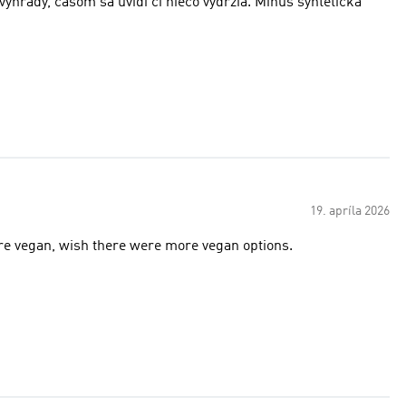
ýhrady, časom sa uvidí či niečo vydržia. Mínus syntetická
19. apríla 2026
 are vegan, wish there were more vegan options.