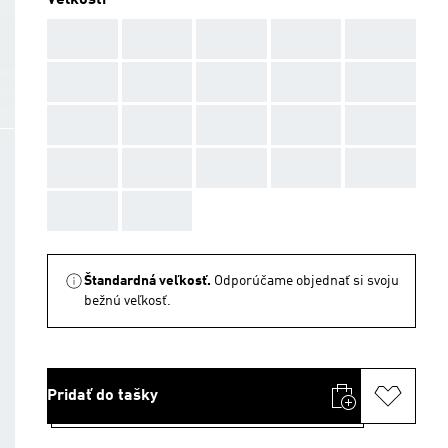
Veľkosti
AAA
AAA
AAA
AAA
AAA
AAA
AAA
AAA
AAA
AAA
AAA
AAA
AAA
AAA
AAA
AAA
AAA
AAA
AAA
AAA
AAA
AAA
Štandardná veľkosť.
Odporúčame objednať si svoju
bežnú veľkosť.
Pridať do tašky