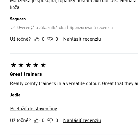
Manželka je spokojná, topánky dostala ako darček. Nemala v
koža
Saguaro
Overený/-á zákazník/-čka
Sponzorovaná recenzia
Užitočné?
0
0
Nahlásiť recenziu
Great trainers
Really comfy trainers in a versatile colour. Great that they
Jodie
Preložiť do slovenčiny
Užitočné?
0
0
Nahlásiť recenziu