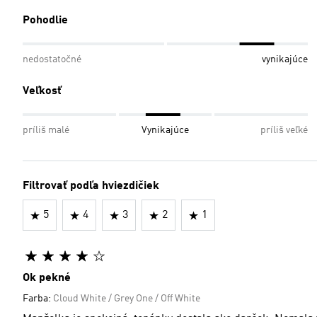
Pohodlie
nedostatočné
vynikajúce
Veľkosť
príliš malé
Vynikajúce
príliš veľké
Filtrovať podľa hviezdičiek
5
4
3
2
1
Ok pekné
Farba:
Cloud White / Grey One / Off White