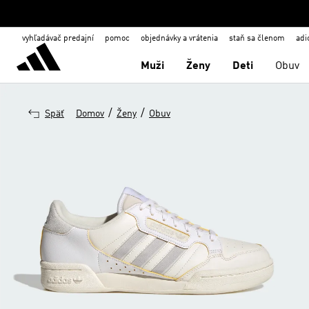
vyhľadávač predajní
pomoc
objednávky a vrátenia
staň sa členom
adi
Muži
Ženy
Deti
Obuv
/
/
Späť
Domov
Ženy
Obuv