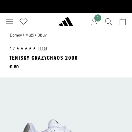
1
/
/
Domov
Muži
Obuv
4.7
(116)
TENISKY CRAZYCHAOS 2000
Cena
€ 80