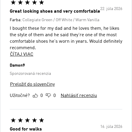
22. júla 2026
Great looking shoes and very comfortable
Farba:
Collegiate Green / Off White / Warm Vanilla
I bought these for my dad and he loves them, he likes
the style of them and he said they're one of the most
comfortable shoes he's worn in years. Would definitely
recommend.
ČÍTAJ VIAC
Damon9
Sponzorovaná recenzia
Preložiť do slovenčiny
Užitočné?
0
0
Nahlásiť recenziu
16. júla 2026
Good for walks