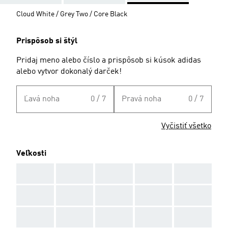
Cloud White / Grey Two / Core Black
Prispôsob si štýl
Pridaj meno alebo číslo a prispôsob si kúsok adidas
alebo vytvor dokonalý darček!
Ľavá noha
0 / 7
Pravá noha
0 / 7
Vyčistiť všetko
Veľkosti
AAA
AAA
AAA
AAA
AAA
AAA
AAA
AAA
AAA
AAA
AAA
AAA
AAA
AAA
AAA