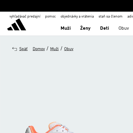
vyhľadávač predajní
pomoc
objednávky a vrátenia
staň sa členom
adi
Muži
Ženy
Deti
Obuv
/
/
Späť
Domov
Muži
Obuv