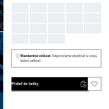
AAA
AAA
AAA
AAA
AAA
AAA
AAA
AAA
AAA
AAA
AAA
AAA
AAA
AAA
AAA
AAA
AAA
AAA
Štandardná veľkosť.
Odporúčame objednať si svoju
bežnú veľkosť.
Pridať do tašky