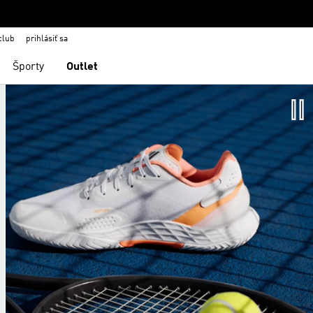
club
prihlásiť sa
Športy
Outlet