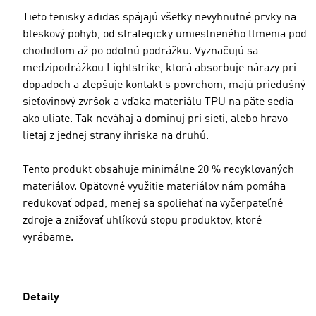
Tieto tenisky adidas spájajú všetky nevyhnutné prvky na
bleskový pohyb, od strategicky umiestneného tlmenia pod
chodidlom až po odolnú podrážku. Vyznačujú sa
medzipodrážkou Lightstrike, ktorá absorbuje nárazy pri
dopadoch a zlepšuje kontakt s povrchom, majú priedušný
sieťovinový zvršok a vďaka materiálu TPU na päte sedia
ako uliate. Tak neváhaj a dominuj pri sieti, alebo hravo
lietaj z jednej strany ihriska na druhú.
Tento produkt obsahuje minimálne 20 % recyklovaných
materiálov. Opätovné využitie materiálov nám pomáha
redukovať odpad, menej sa spoliehať na vyčerpateľné
zdroje a znižovať uhlíkovú stopu produktov, ktoré
vyrábame.
Detaily