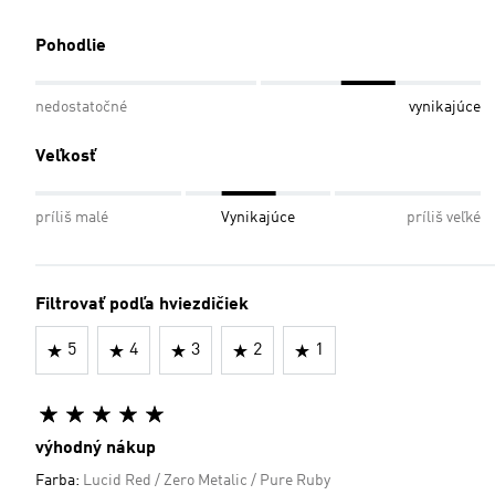
Pohodlie
nedostatočné
vynikajúce
Veľkosť
príliš malé
Vynikajúce
príliš veľké
Filtrovať podľa hviezdičiek
5
4
3
2
1
výhodný nákup
Farba:
Lucid Red / Zero Metalic / Pure Ruby