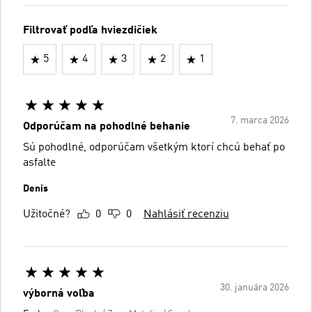
Filtrovať podľa hviezdičiek
5
4
3
2
1
7. marca 2026
Odporúčam na pohodlné behanie
Sú pohodlné, odporúčam všetkým ktorí chcú behať po
asfalte
Denis
Užitočné?
0
0
Nahlásiť recenziu
30. januára 2026
výborná voľba