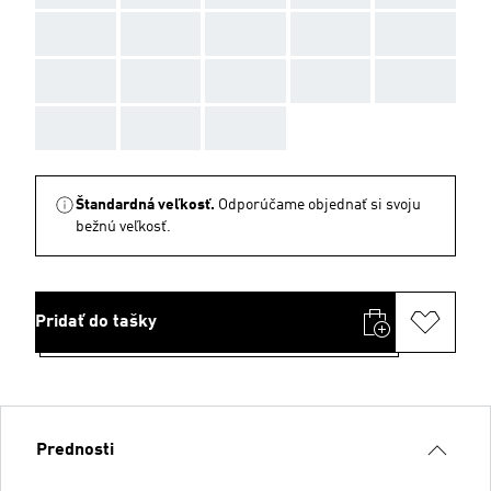
AAA
AAA
AAA
AAA
AAA
AAA
AAA
AAA
AAA
AAA
AAA
AAA
AAA
Štandardná veľkosť.
Odporúčame objednať si svoju
bežnú veľkosť.
Pridať do tašky
Prednosti