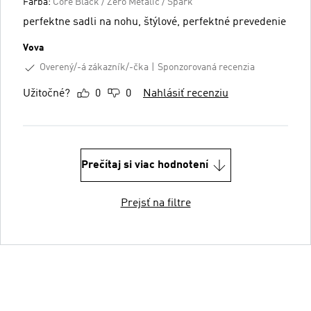
Farba:
Core Black / Zero Metalic / Spark
perfektne sadli na nohu, štýlové, perfektné prevedenie
Vova
Overený/-á zákazník/-čka
Sponzorovaná recenzia
Užitočné?
0
0
Nahlásiť recenziu
Prečítaj si viac hodnotení
Prejsť na filtre