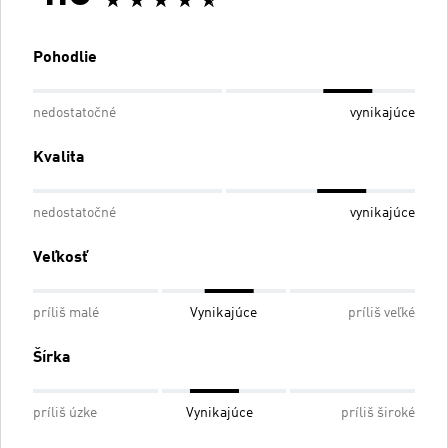
Pohodlie
nedostatočné
vynikajúce
Kvalita
nedostatočné
vynikajúce
Veľkosť
príliš malé
Vynikajúce
príliš veľké
Šírka
príliš úzke
Vynikajúce
príliš široké