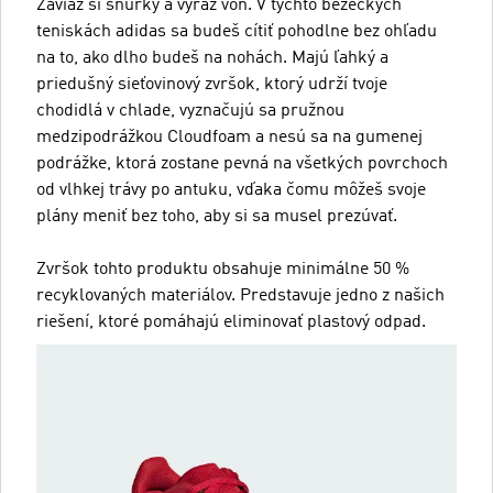
Zaviaž si šnúrky a vyraz von. V týchto bežeckých
teniskách adidas sa budeš cítiť pohodlne bez ohľadu
na to, ako dlho budeš na nohách. Majú ľahký a
priedušný sieťovinový zvršok, ktorý udrží tvoje
chodidlá v chlade, vyznačujú sa pružnou
medzipodrážkou Cloudfoam a nesú sa na gumenej
podrážke, ktorá zostane pevná na všetkých povrchoch
od vlhkej trávy po antuku, vďaka čomu môžeš svoje
plány meniť bez toho, aby si sa musel prezúvať.
Zvršok tohto produktu obsahuje minimálne 50 %
recyklovaných materiálov. Predstavuje jedno z našich
riešení, ktoré pomáhajú eliminovať plastový odpad.