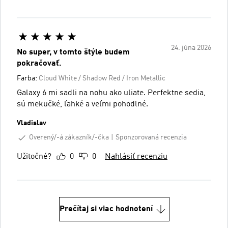
24. júna 2026
No super, v tomto štýle budem
pokračovať.
Farba:
Cloud White / Shadow Red / Iron Metallic
Galaxy 6 mi sadli na nohu ako uliate. Perfektne sedia,
sú mekučké, ľahké a veľmi pohodlné.
Vladislav
Overený/-á zákazník/-čka
Sponzorovaná recenzia
Užitočné?
0
0
Nahlásiť recenziu
Prečítaj si viac hodnotení