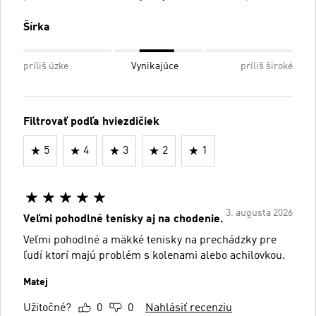
Šírka
príliš úzke
Vynikajúce
príliš široké
Filtrovať podľa hviezdičiek
5
4
3
2
1
3. augusta 2026
Veľmi pohodlné tenisky aj na chodenie.
Veľmi pohodlné a mäkké tenisky na prechádzky pre
ľudí ktorí majú problém s kolenami alebo achilovkou.
Matej
Užitočné?
0
0
Nahlásiť recenziu