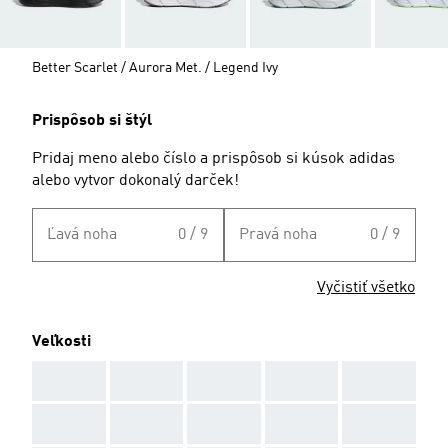
Better Scarlet / Aurora Met. / Legend Ivy
Prispôsob si štýl
Pridaj meno alebo číslo a prispôsob si kúsok adidas
alebo vytvor dokonalý darček!
Ľavá noha
0 / 9
Pravá noha
0 / 9
Vyčistiť všetko
Veľkosti
AAA
AAA
AAA
AAA
AAA
AAA
AAA
AAA
AAA
AAA