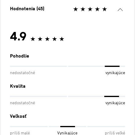
Hodnotenia (45)
4.9
Pohodlie
nedostatočné
vynikajúce
Kvalita
nedostatočné
vynikajúce
Veľkosť
príliš malé
Vynikajúce
príliš veľké