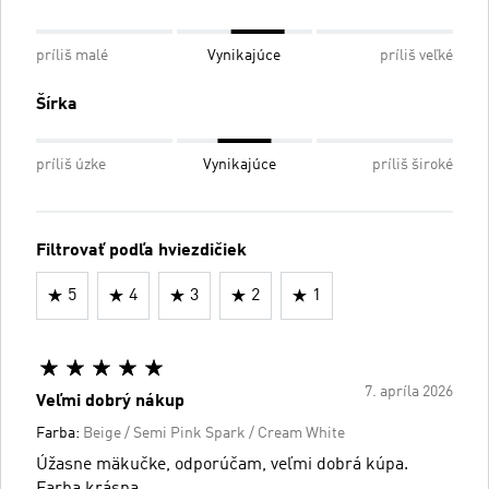
príliš malé
Vynikajúce
príliš veľké
Šírka
príliš úzke
Vynikajúce
príliš široké
Filtrovať podľa hviezdičiek
5
4
3
2
1
7. apríla 2026
Veľmi dobrý nákup
Farba:
Beige / Semi Pink Spark / Cream White
Úžasne mäkučke, odporúčam, veľmi dobrá kúpa.
Farba krásna