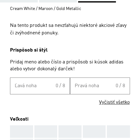
Cream White / Maroon / Gold Metallic
Na tento produkt sa nevzťahujú niektoré akciové zľavy
či zvýhodnené ponuky.
Prispôsob si štýl
Pridaj meno alebo číslo a prispôsob si kúsok adidas
alebo vytvor dokonalý darček!
Ľavá noha
0 / 8
Pravá noha
0 / 8
Vyčistiť všetko
Veľkosti
AAA
AAA
AAA
AAA
AAA