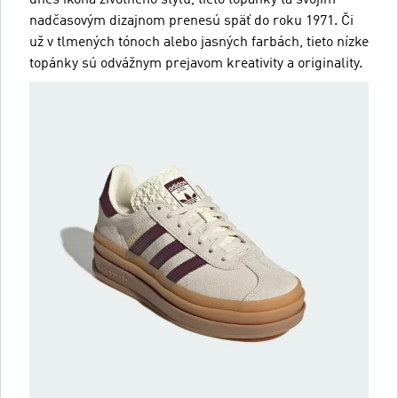
nadčasovým dizajnom prenesú späť do roku 1971. Či
už v tlmených tónoch alebo jasných farbách, tieto nízke
topánky sú odvážnym prejavom kreativity a originality.