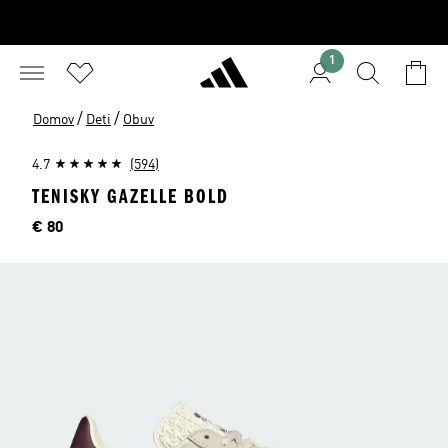
1
/
/
Domov
Deti
Obuv
4.7
(594)
TENISKY GAZELLE BOLD
Cena
€ 80