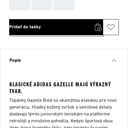
AAA
AAA
AAA
Pridať do tašky
Popis
KLASICKÉ ADIDAS GAZELLE MAJÚ VÝRAZNÝ
TVAR.
Topánky Gazelle Bold sú okamžitou klasikou pre novú
generáciu. Hladký kožený zvršok a semišové detaily
dodávajú týmto juniorským teniskám na platforme
retroštýl a množstvo pohodlia. Kedysi športová obuv,
dnes ikona životného štýlu, tieto topánky ťa svojím