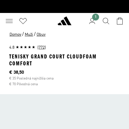
1
/
/
Domov
Muži
Obuv
4.8
(772)
TENISKY GRAND COURT CLOUDFOAM
COMFORT
Aktuálna cena
€ 38,50
€ 35 Posledná najnižšia cena
€ 70 Pôvodná cena