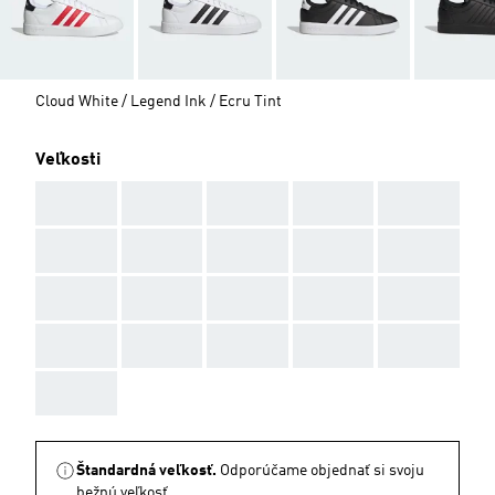
Cloud White / Legend Ink / Ecru Tint
Veľkosti
AAA
AAA
AAA
AAA
AAA
AAA
AAA
AAA
AAA
AAA
AAA
AAA
AAA
AAA
AAA
AAA
AAA
AAA
AAA
AAA
AAA
Štandardná veľkosť.
Odporúčame objednať si svoju
bežnú veľkosť.