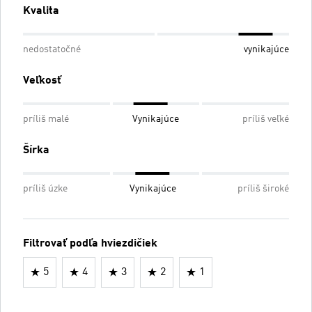
Kvalita
nedostatočné
vynikajúce
Veľkosť
príliš malé
Vynikajúce
príliš veľké
Šírka
príliš úzke
Vynikajúce
príliš široké
Filtrovať podľa hviezdičiek
5
4
3
2
1