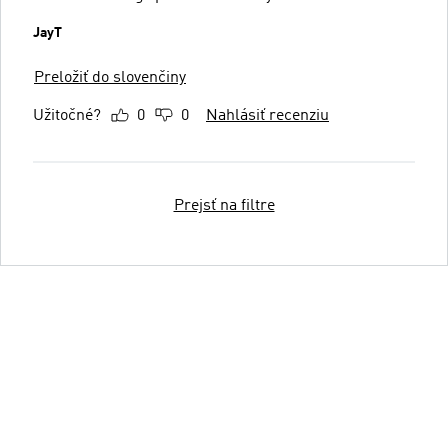
JayT
Preložiť do slovenčiny
Užitočné?
0
0
Nahlásiť recenziu
Prejsť na filtre