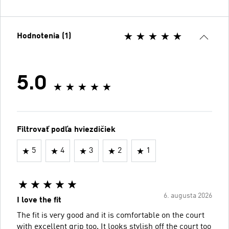
Hodnotenia (1)
5.0
Filtrovať podľa hviezdičiek
5
4
3
2
1
6. augusta 2026
I love the fit
The fit is very good and it is comfortable on the court
with excellent grip too. It looks stylish off the court too