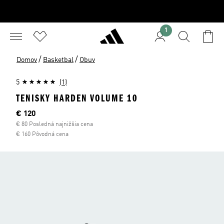
1
/
/
Domov
Basketbal
Obuv
5
(1)
TENISKY HARDEN VOLUME 10
Aktuálna cena
€ 120
€ 80 Posledná najnižšia cena
€ 160 Pôvodná cena