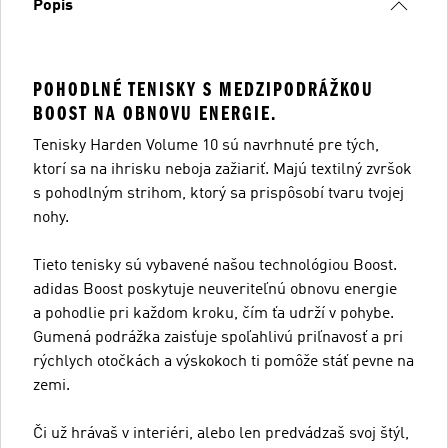
Popis
POHODLNÉ TENISKY S MEDZIPODRÁŽKOU
BOOST NA OBNOVU ENERGIE.
Tenisky Harden Volume 10 sú navrhnuté pre tých,
ktorí sa na ihrisku neboja zažiariť. Majú textilný zvršok
s pohodlným strihom, ktorý sa prispôsobí tvaru tvojej
nohy.
Tieto tenisky sú vybavené našou technológiou Boost.
adidas Boost poskytuje neuveriteľnú obnovu energie
a pohodlie pri každom kroku, čím ťa udrží v pohybe.
Gumená podrážka zaisťuje spoľahlivú priľnavosť a pri
rýchlych otočkách a výskokoch ti pomôže stáť pevne na
zemi.
Či už hrávaš v interiéri, alebo len predvádzaš svoj štýl,