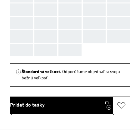
AAA
AAA
AAA
AAA
AAA
AAA
AAA
AAA
AAA
AAA
AAA
AAA
AAA
AAA
AAA
AAA
AAA
AAA
Štandardná veľkosť.
Odporúčame objednať si svoju
bežnú veľkosť.
Pridať do tašky