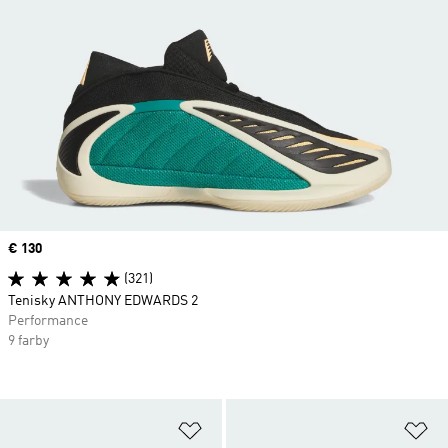
Price
€ 130
(321)
Tenisky ANTHONY EDWARDS 2
Performance
9 farby
Pridať do zoznamu želaných polož
Pr