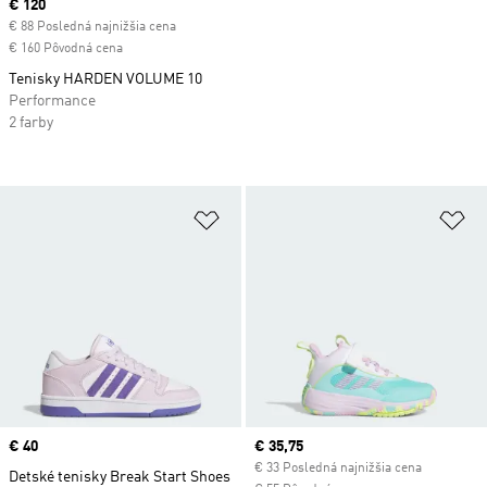
Current price
€ 120
€ 88 Posledná najnižšia cena
€ 160 Pôvodná cena
Tenisky HARDEN VOLUME 10
Performance
2 farby
Pridať do zoznamu želaných polož
Pr
Price
€ 40
Current price
€ 35,75
€ 33 Posledná najnižšia cena
Detské tenisky Break Start Shoes