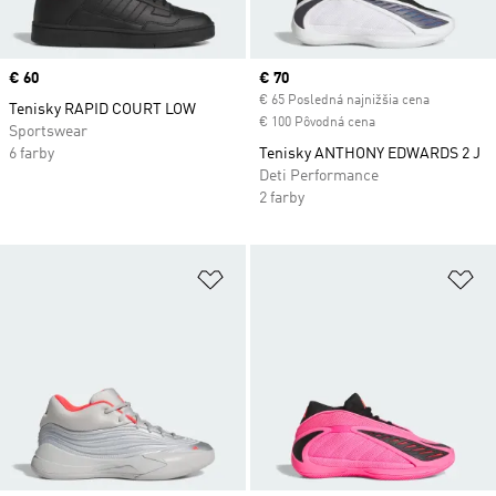
Price
€ 60
Current price
€ 70
€ 65 Posledná najnižšia cena
Tenisky RAPID COURT LOW
€ 100 Pôvodná cena
Sportswear
6 farby
Tenisky ANTHONY EDWARDS 2 J
Deti Performance
2 farby
Pridať do zoznamu želaných polož
Pr