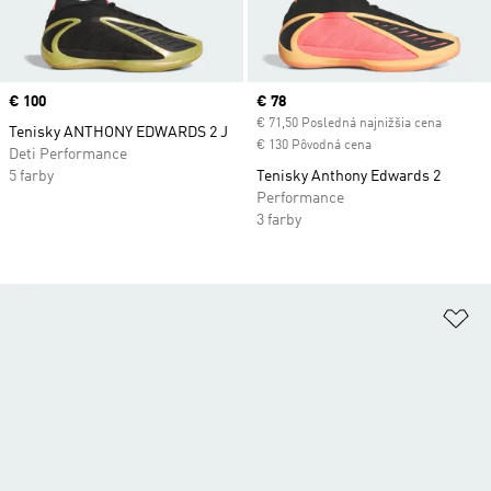
Price
€ 100
Current price
€ 78
€ 71,50 Posledná najnižšia cena
Tenisky ANTHONY EDWARDS 2 J
€ 130 Pôvodná cena
Deti Performance
5 farby
Tenisky Anthony Edwards 2
Performance
3 farby
Pr