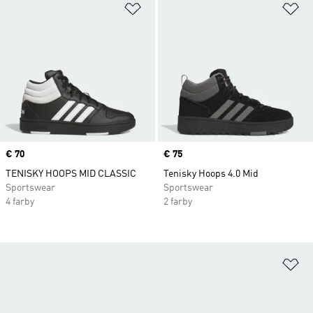
Pridať do zoznamu želaných polož
Pr
Price
€ 70
Price
€ 75
TENISKY HOOPS MID CLASSIC
Tenisky Hoops 4.0 Mid
Sportswear
Sportswear
4 farby
2 farby
Pr