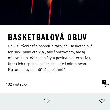
BASKETBALOVÁ OBUV
Obuj si rýchlosť a pohodlie zároveň. Basketbalové
tenisky- obuv vznikla , aby športovcom, ale aj
milovníkom ležérneho štýlu poskytla alternatívu,
ktorá ich uspokojí na ihrisku, ale i mimo neho.
Na túto obuv sa môžeš spoľahnúť.
2
132 výsledky
Pridať do zoznamu želaných polož
Pr