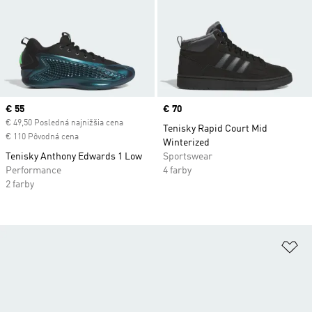
Current price
€ 55
Price
€ 70
€ 49,50 Posledná najnižšia cena
Tenisky Rapid Court Mid
€ 110 Pôvodná cena
Winterized
Tenisky Anthony Edwards 1 Low
Sportswear
Performance
4 farby
2 farby
Pr