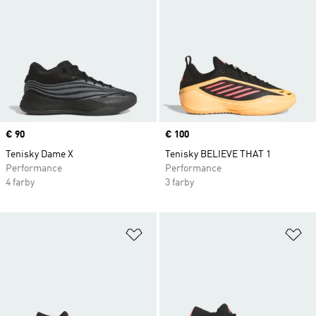
Price
€ 90
Price
€ 100
Tenisky Dame X
Tenisky BELIEVE THAT 1
Performance
Performance
4 farby
3 farby
Pridať do zoznamu želaných polož
Pr