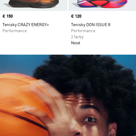
Price
€ 150
Price
€ 120
Tenisky CRAZY ENERGY+
Tenisky DON ISSUE 8
Performance
Performance
2 farby
Nové