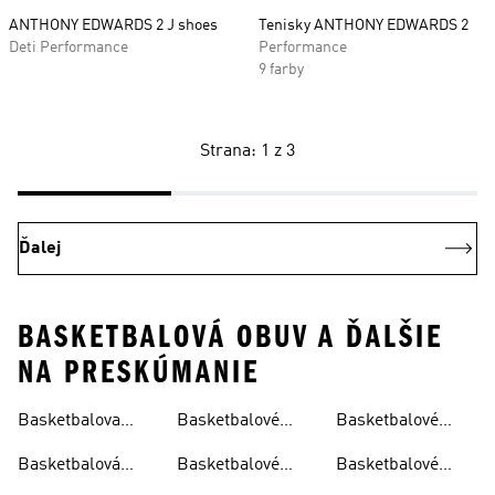
ANTHONY EDWARDS 2 J shoes
Tenisky ANTHONY EDWARDS 2
Deti Performance
Performance
9 farby
Strana: 1 z 3
Ďalej
BASKETBALOVÁ OBUV A ĎALŠIE
NA PRESKÚMANIE
Basketbalova
Basketbalové
Basketbalové
Lopta
Kraťasy
Tenisky
Basketbalová
Basketbalové
Basketbalové
Mikina
Oblečenie
Tričká