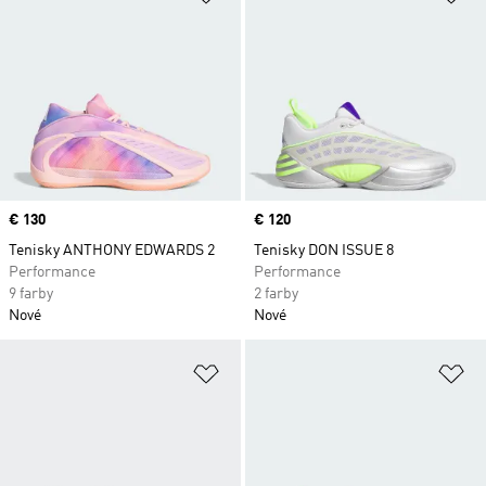
Price
€ 130
Price
€ 120
Tenisky ANTHONY EDWARDS 2
Tenisky DON ISSUE 8
Performance
Performance
9 farby
2 farby
Nové
Nové
Pridať do zoznamu želaných polož
Pr