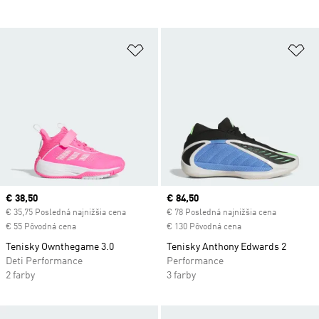
Pridať do zoznamu želaných polož
Pr
Current price
€ 38,50
Current price
€ 84,50
€ 35,75 Posledná najnižšia cena
€ 78 Posledná najnižšia cena
€ 55 Pôvodná cena
€ 130 Pôvodná cena
Tenisky Ownthegame 3.0
Tenisky Anthony Edwards 2
Deti Performance
Performance
2 farby
3 farby