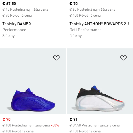
Current price
€ 67,50
Current price
€ 70
€ 45 Posledná najnižšia cena
€ 65 Posledná najnižšia cena
€ 90 Pôvodná cena
€ 100 Pôvodná cena
Tenisky DAME X
Tenisky ANTHONY EDWARDS 2 J
Performance
Deti Performance
3 farby
5 farby
Pridať do zoznamu želaných polož
Pr
Sale price
€ 70
Current price
€ 91
€ 100 Posledná najnižšia cena
-30%
Discount
€ 84,50 Posledná najnižšia cena
€ 100 Pôvodná cena
€ 130 Pôvodná cena