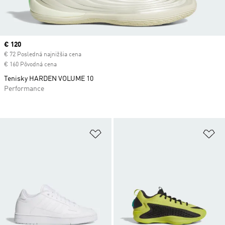
Current price
€ 120
€ 72 Posledná najnižšia cena
€ 160 Pôvodná cena
Tenisky HARDEN VOLUME 10
Performance
Pridať do zoznamu želaných polož
Pr