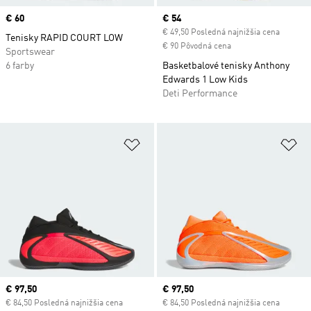
Price
€ 60
Current price
€ 54
€ 49,50 Posledná najnižšia cena
Tenisky RAPID COURT LOW
€ 90 Pôvodná cena
Sportswear
6 farby
Basketbalové tenisky Anthony
Edwards 1 Low Kids
Deti Performance
Pridať do zoznamu želaných polož
Pr
Current price
€ 97,50
Current price
€ 97,50
€ 84,50 Posledná najnižšia cena
€ 84,50 Posledná najnižšia cena