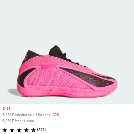
Sale price
€ 91
€ 130 Posledná najnižšia cena
-30%
Discount
€ 130 Pôvodná cena
(321)