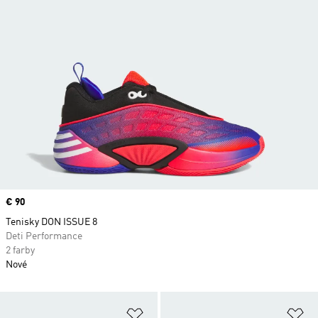
Price
€ 90
Tenisky DON ISSUE 8
Deti Performance
2 farby
Nové
Pridať do zoznamu želaných polož
Pr