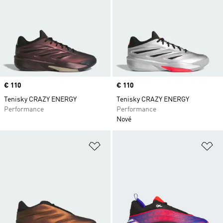
Price
€ 110
Price
€ 110
Tenisky CRAZY ENERGY
Tenisky CRAZY ENERGY
Performance
Performance
Nové
Pridať do zoznamu želaných polož
Pr