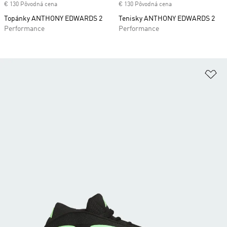
€ 130 Pôvodná cena
€ 130 Pôvodná cena
Topánky ANTHONY EDWARDS 2
Tenisky ANTHONY EDWARDS 2
Performance
Performance
Pr