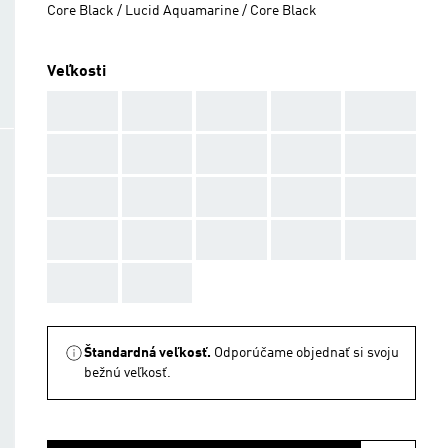
Core Black / Lucid Aquamarine / Core Black
Veľkosti
AAA
AAA
AAA
AAA
AAA
AAA
AAA
AAA
AAA
AAA
AAA
AAA
AAA
AAA
AAA
AAA
AAA
AAA
AAA
AAA
AAA
AAA
Štandardná veľkosť.
Odporúčame objednať si svoju
bežnú veľkosť.