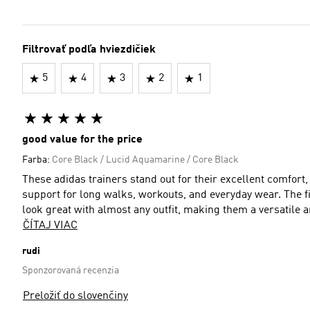
Filtrovať podľa hviezdičiek
5
4
3
2
1
good value for the price
Farba:
Core Black / Lucid Aquamarine / Core Black
These adidas trainers stand out for their excellent comfort, 
support for long walks, workouts, and everyday wear. The fit
look great with almost any outfit, making them a versatile
ČÍTAJ VIAC
rudi
Sponzorovaná recenzia
Preložiť do slovenčiny