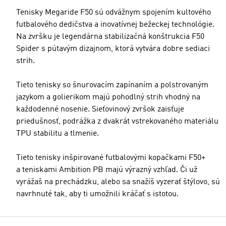
Tenisky Megaride F50 sú odvážnym spojením kultového
futbalového dedičstva a inovatívnej bežeckej technológie.
Na zvršku je legendárna stabilizačná konštrukcia F50
Spider s pútavým dizajnom, ktorá vytvára dobre sediaci
strih.
Tieto tenisky so šnurovacím zapínaním a polstrovaným
jazykom a golierikom majú pohodlný strih vhodný na
každodenné nosenie. Sieťovinový zvršok zaisťuje
priedušnosť, podrážka z dvakrát vstrekovaného materiálu
TPU stabilitu a tlmenie.
Tieto tenisky inšpirované futbalovými kopačkami F50+
a teniskami Ambition PB majú výrazný vzhľad. Či už
vyrážaš na prechádzku, alebo sa snažíš vyzerať štýlovo, sú
navrhnuté tak, aby ti umožnili kráčať s istotou.