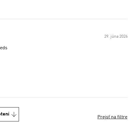
29. júna 2026
reds
otení
Prejsť na filtre