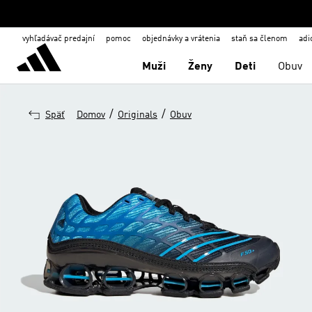
vyhľadávač predajní
pomoc
objednávky a vrátenia
staň sa členom
adi
Muži
Ženy
Deti
Obuv
/
/
Späť
Domov
Originals
Obuv