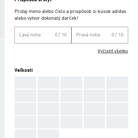
Prispôsob si štýl
Pridaj meno alebo číslo a prispôsob si kúsok adidas
alebo vytvor dokonalý darček!
Ľavá noha
0 / 10
Pravá noha
0 / 10
Vyčistiť všetko
Veľkosti
AAA
AAA
AAA
AAA
AAA
AAA
AAA
AAA
AAA
AAA
AAA
AAA
AAA
AAA
AAA
AAA
AAA
AAA
AAA
AAA
AAA
AAA