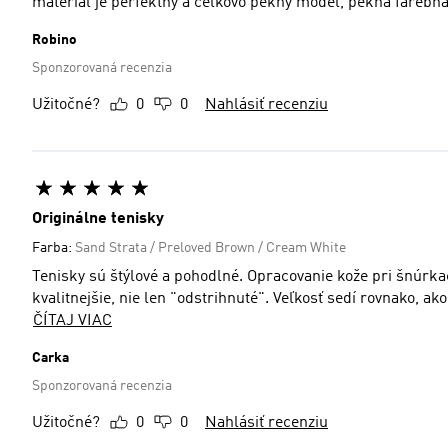
material je perfektny a celkovo pekny model, pekna farebna
Robino
Sponzorovaná recenzia
Užitočné?
0
0
Nahlásiť recenziu
Originálne tenisky
Farba:
Sand Strata / Preloved Brown / Cream White
Tenisky sú štýlové a pohodlné. Opracovanie kože pri šnúrkach by mohlo byť, pri takej značke, akou je Adidas, spracované
kvalitnejšie, nie len "odstrihnuté". Veľkosť sedí rovnako, ak
ČÍTAJ VIAC
Carka
Sponzorovaná recenzia
Užitočné?
0
0
Nahlásiť recenziu