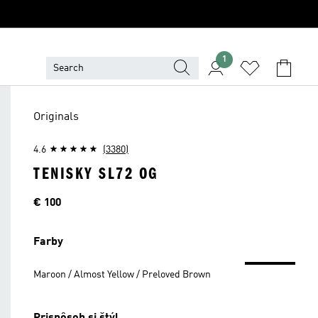
1
Originals
4.6
(3380)
TENISKY SL72 OG
Cena
€ 100
Farby
Maroon / Almost Yellow / Preloved Brown