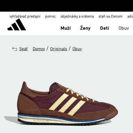
vyhľadávač predajní
pomoc
objednávky a vrátenia
staň sa členom
adi
Muži
Ženy
Deti
Obuv
/
/
Späť
Domov
Originals
Obuv