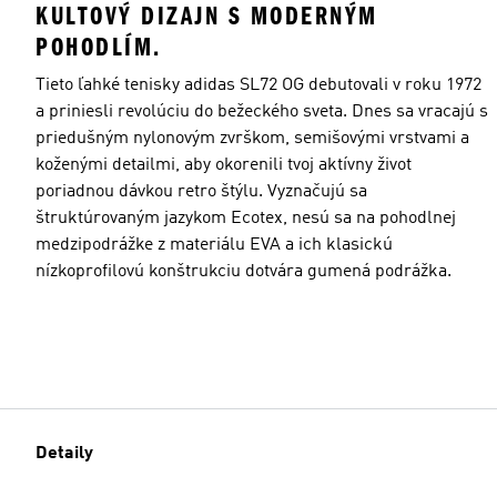
KULTOVÝ DIZAJN S MODERNÝM
POHODLÍM.
Tieto ľahké tenisky adidas SL72 OG debutovali v roku 1972
a priniesli revolúciu do bežeckého sveta. Dnes sa vracajú s
priedušným nylonovým zvrškom, semišovými vrstvami a
koženými detailmi, aby okorenili tvoj aktívny život
poriadnou dávkou retro štýlu. Vyznačujú sa
štruktúrovaným jazykom Ecotex, nesú sa na pohodlnej
medzipodrážke z materiálu EVA a ich klasickú
nízkoprofilovú konštrukciu dotvára gumená podrážka.
Detaily