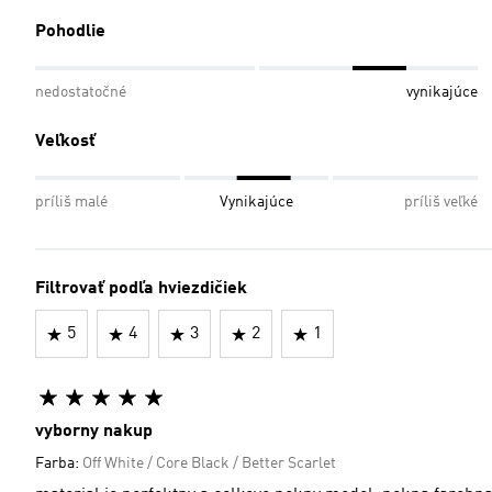
Pohodlie
nedostatočné
vynikajúce
Veľkosť
príliš malé
Vynikajúce
príliš veľké
Filtrovať podľa hviezdičiek
5
4
3
2
1
vyborny nakup
Farba:
Off White / Core Black / Better Scarlet