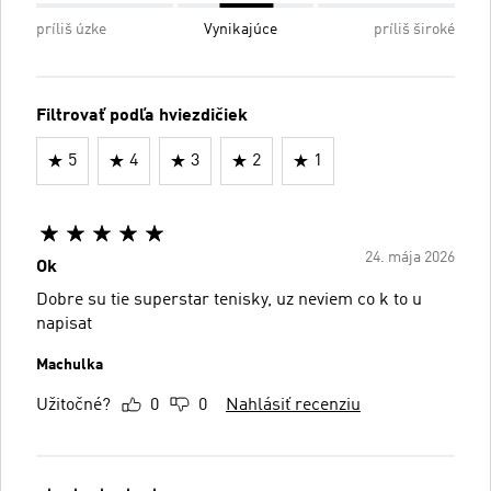
príliš úzke
Vynikajúce
príliš široké
Filtrovať podľa hviezdičiek
5
4
3
2
1
24. mája 2026
Ok
Dobre su tie superstar tenisky, uz neviem co k to u
napisat
Machulka
Užitočné?
0
0
Nahlásiť recenziu