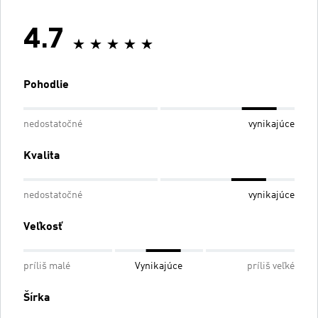
4.7
Pohodlie
nedostatočné
vynikajúce
Kvalita
nedostatočné
vynikajúce
Veľkosť
príliš malé
Vynikajúce
príliš veľké
Šírka