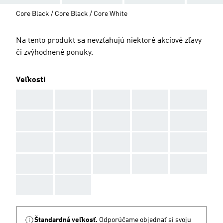
Core Black / Core Black / Core White
Na tento produkt sa nevzťahujú niektoré akciové zľavy
či zvýhodnené ponuky.
Veľkosti
AAA
AAA
AAA
AAA
AAA
AAA
AAA
AAA
AAA
AAA
AAA
AAA
AAA
AAA
AAA
AAA
AAA
AAA
AAA
AAA
AAA
AAA
Štandardná veľkosť.
Odporúčame objednať si svoju