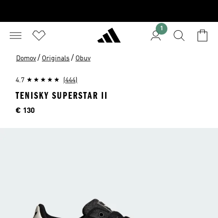
1
/
/
Domov
Originals
Obuv
4.7
(444)
TENISKY SUPERSTAR II
Cena
€ 130