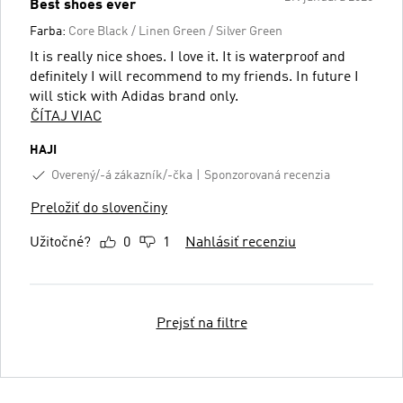
Best shoes ever
Farba:
Core Black / Linen Green / Silver Green
It is really nice shoes. I love it. It is waterproof and
definitely I will recommend to my friends. In future I
will stick with Adidas brand only.
ČÍTAJ VIAC
HAJI
Overený/-á zákazník/-čka
Sponzorovaná recenzia
Preložiť do slovenčiny
Užitočné?
0
1
Nahlásiť recenziu
Prejsť na filtre