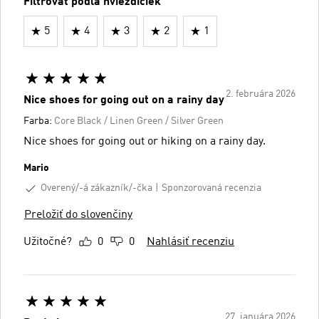
Filtrovať podľa hviezdičiek
5
4
3
2
1
2. februára 2026
Nice shoes for going out on a rainy day
Farba:
Core Black / Linen Green / Silver Green
Nice shoes for going out or hiking on a rainy day.
Mario
Overený/-á zákazník/-čka
Sponzorovaná recenzia
Preložiť do slovenčiny
Užitočné?
0
0
Nahlásiť recenziu
27. januára 2026