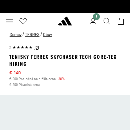
1
/
/
Domov
TERREX
Obuv
5
(2)
TENISKY TERREX SKYCHASER TECH GORE-TEX
HIKING
Výpredajová cena
€ 140
€ 200 Posledná najnižšia cena
-30%
Zľava
€ 200 Pôvodná cena