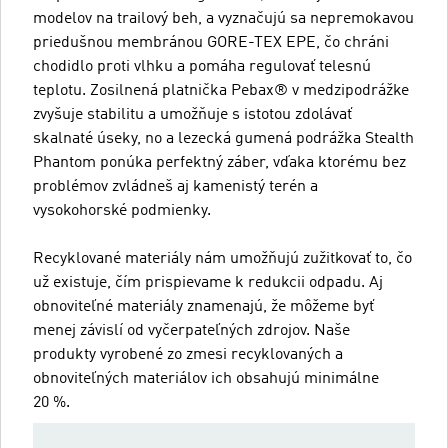
modelov na trailový beh, a vyznačujú sa nepremokavou
priedušnou membránou GORE-TEX EPE, čo chráni
chodidlo proti vlhku a pomáha regulovať telesnú
teplotu. Zosilnená platnička Pebax® v medzipodrážke
zvyšuje stabilitu a umožňuje s istotou zdolávať
skalnaté úseky, no a lezecká gumená podrážka Stealth
Phantom ponúka perfektný záber, vďaka ktorému bez
problémov zvládneš aj kamenistý terén a
vysokohorské podmienky.
Recyklované materiály nám umožňujú zužitkovať to, čo
už existuje, čím prispievame k redukcii odpadu. Aj
obnoviteľné materiály znamenajú, že môžeme byť
menej závislí od vyčerpateľných zdrojov. Naše
produkty vyrobené zo zmesi recyklovaných a
obnoviteľných materiálov ich obsahujú minimálne
20 %.