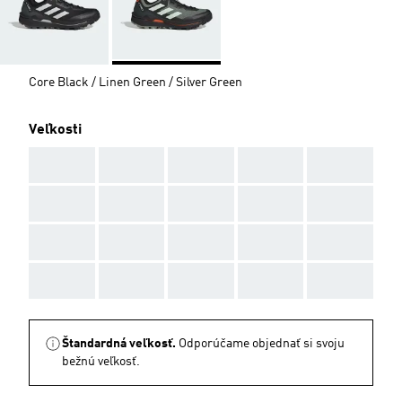
Core Black / Linen Green / Silver Green
Veľkosti
AAA
AAA
AAA
AAA
AAA
AAA
AAA
AAA
AAA
AAA
AAA
AAA
AAA
AAA
AAA
AAA
AAA
AAA
AAA
AAA
Štandardná veľkosť.
Odporúčame objednať si svoju
bežnú veľkosť.