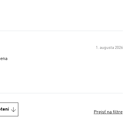
1. augusta 2026
obrá cena
otení
Prejsť na filtre