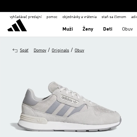
vyhľadávač predajní
pomoc
objednávky a vrátenia
staň sa členom
adi
Muži
Ženy
Deti
Obuv
/
/
Späť
Domov
Originals
Obuv