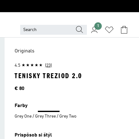
1
Originals
4.5
(23)
TENISKY TREZIOD 2.0
Cena
€ 80
Farby
Grey One / Grey Three / Grey Two
Prispôsob si štýl