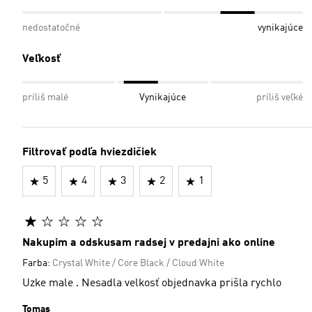
nedostatočné
vynikajúce
Veľkosť
príliš malé
Vynikajúce
príliš veľké
Filtrovať podľa hviezdičiek
5
4
3
2
1
Nakupim a odskusam radsej v predajni ako online
Farba:
Crystal White / Core Black / Cloud White
Uzke male . Nesadla velkosť objednavka prišla rychlo
Tomas