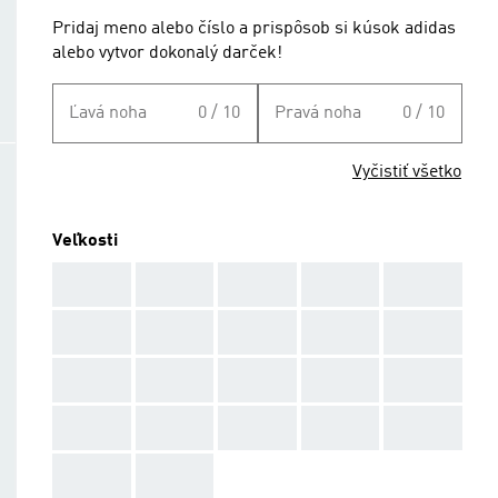
Pridaj meno alebo číslo a prispôsob si kúsok adidas
alebo vytvor dokonalý darček!
Ľavá noha
0 / 10
Pravá noha
0 / 10
Vyčistiť všetko
Veľkosti
AAA
AAA
AAA
AAA
AAA
AAA
AAA
AAA
AAA
AAA
AAA
AAA
AAA
AAA
AAA
AAA
AAA
AAA
AAA
AAA
AAA
AAA