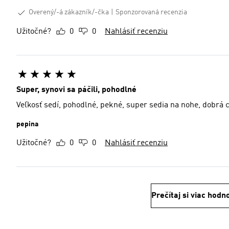
Overený/-á zákazník/-čka
Sponzorovaná recenzia
Užitočné?
0
0
Nahlásiť recenziu
Super, synovi sa páčili, pohodlné
Veľkosť sedí, pohodlné, pekné, super sedia na nohe, d
pepina
Užitočné?
0
0
Nahlásiť recenziu
Prečítaj si viac hodn