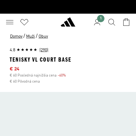
1
/
/
Domov
Muži
Obuv
4.8
(290)
TENISKY VL COURT BASE
Výpredajová cena
€ 24
€ 60 Posledná najnižšia cena
-60%
Zľava
€ 60 Pôvodná cena