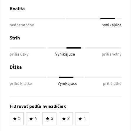
Kvalita
nedostatočné
vynikajúce
Strih
príliš úzky
Vynikajúce
príliš voľný
Dĺžka
príliš krátke
Vynikajúce
príliš dlhé
Filtrovať podľa hviezdičiek
5
4
3
2
1