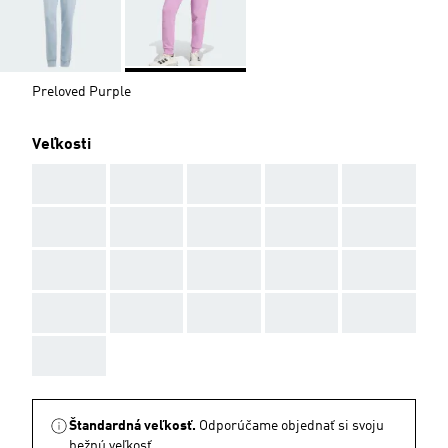
Preloved Purple
Veľkosti
AAA
AAA
AAA
AAA
AAA
AAA
AAA
AAA
AAA
AAA
AAA
AAA
AAA
AAA
AAA
AAA
AAA
AAA
AAA
AAA
AAA
Štandardná veľkosť.
Odporúčame objednať si svoju
bežnú veľkosť.