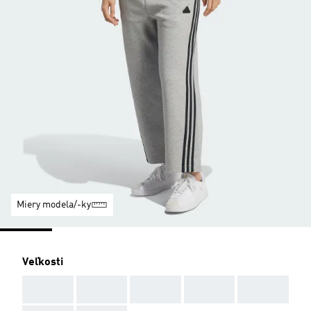
Miery modela/-ky
Veľkosti
AAA
AAA
AAA
AAA
AAA