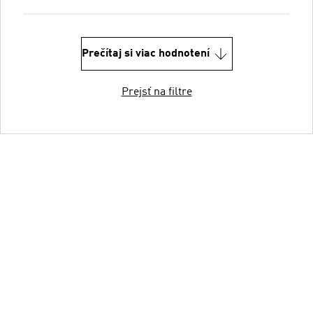
Prečítaj si viac hodnotení
Prejsť na filtre