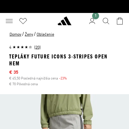
1
/
/
Domov
Ženy
Oblečenie
4
(20)
TEPLÁKY FUTURE ICONS 3-STRIPES OPEN
HEM
Výpredajová cena
€ 35
€ 45,50 Posledná najnižšia cena
-23%
Zľava
€ 70 Pôvodná cena