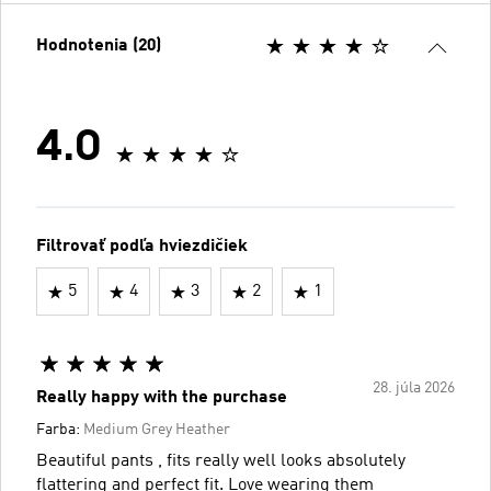
Hodnotenia (20)
4.0
Filtrovať podľa hviezdičiek
5
4
3
2
1
28. júla 2026
Really happy with the purchase
Farba:
Medium Grey Heather
Beautiful pants , fits really well looks absolutely
flattering and perfect fit. Love wearing them