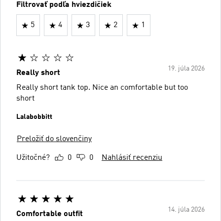
Filtrovať podľa hviezdičiek
5
4
3
2
1
19. júla 2026
Really short
Really short tank top. Nice an comfortable but too
short
Lalabobbitt
Preložiť do slovenčiny
Užitočné?
0
0
Nahlásiť recenziu
14. júla 2026
Comfortable outfit