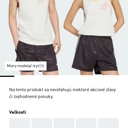
Miery modela/-ky
Na tento produkt sa nevzťahujú niektoré akciové zľavy
či zvýhodnené ponuky.
Veľkosti
AAA
AAA
AAA
AAA
AAA