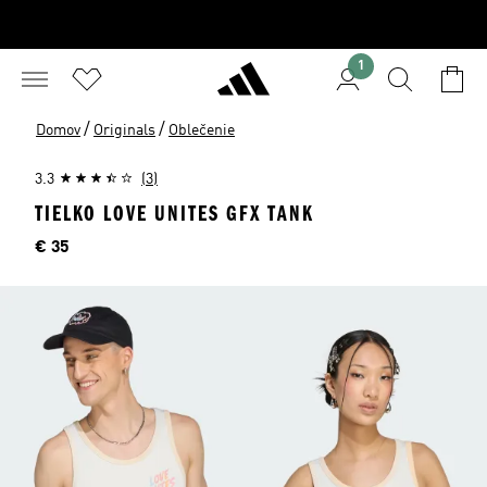
1
/
/
Domov
Originals
Oblečenie
3.3
(3)
TIELKO LOVE UNITES GFX TANK
Cena
€ 35