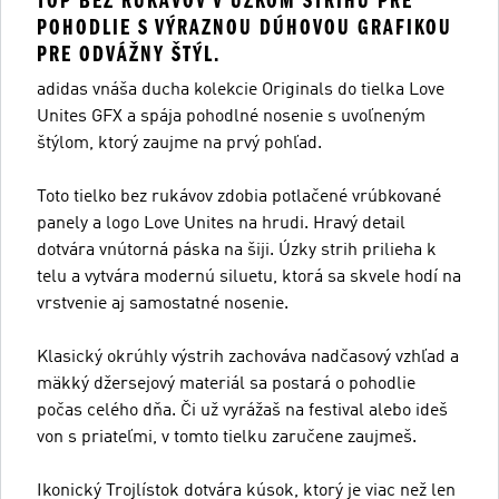
TOP BEZ RUKÁVOV V ÚZKOM STRIHU PRE
POHODLIE S VÝRAZNOU DÚHOVOU GRAFIKOU
PRE ODVÁŽNY ŠTÝL.
adidas vnáša ducha kolekcie Originals do tielka Love
Unites GFX a spája pohodlné nosenie s uvoľneným
štýlom, ktorý zaujme na prvý pohľad.
Toto tielko bez rukávov zdobia potlačené vrúbkované
panely a logo Love Unites na hrudi. Hravý detail
dotvára vnútorná páska na šiji. Úzky strih prilieha k
telu a vytvára modernú siluetu, ktorá sa skvele hodí na
vrstvenie aj samostatné nosenie.
Klasický okrúhly výstrih zachováva nadčasový vzhľad a
mäkký džersejový materiál sa postará o pohodlie
počas celého dňa. Či už vyrážaš na festival alebo ideš
von s priateľmi, v tomto tielku zaručene zaujmeš.
Ikonický Trojlístok dotvára kúsok, ktorý je viac než len