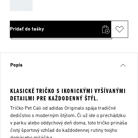
AAA
Pridať do tašky
Popis
KLASICKÉ TRIČKO S IKONICKÝMI VYŠÍVANÝMI
DETAILMI PRE KAŽDODENNÝ ŠTÝL.
Tričko Pet Cali od adidas Originals spája tradičné
dedičstvo s moderným štýlom. Či už ide o prechádzku
v parku alebo oddychový deň doma, toto tričko prináša
čistý športový vzhľad do každodennej rutiny tvojho
domáceho miláčika.