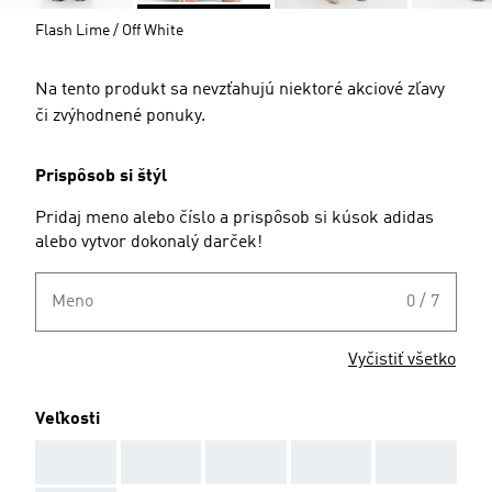
Flash Lime / Off White
Na tento produkt sa nevzťahujú niektoré akciové zľavy
či zvýhodnené ponuky.
Prispôsob si štýl
Pridaj meno alebo číslo a prispôsob si kúsok adidas
alebo vytvor dokonalý darček!
Meno
0 / 7
Vyčistiť všetko
Veľkosti
AAA
AAA
AAA
AAA
AAA