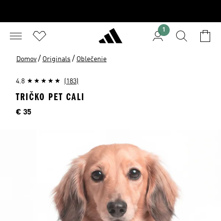
1
/
/
Domov
Originals
Oblečenie
4.8
(183)
TRIČKO PET CALI
Cena
€ 35