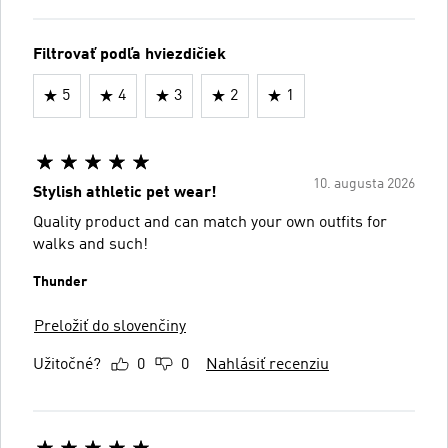
Filtrovať podľa hviezdičiek
5
4
3
2
1
10. augusta 2026
Stylish athletic pet wear!
Quality product and can match your own outfits for
walks and such!
Thunder
Preložiť do slovenčiny
Užitočné?
0
0
Nahlásiť recenziu