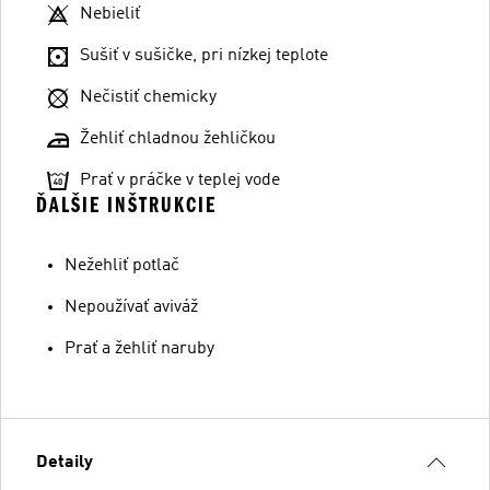
Nebieliť
Sušiť v sušičke, pri nízkej teplote
Nečistiť chemicky
Žehliť chladnou žehličkou
Prať v práčke v teplej vode
ĎALŠIE INŠTRUKCIE
Nežehliť potlač
Nepoužívať aviváž
Prať a žehliť naruby
Detaily