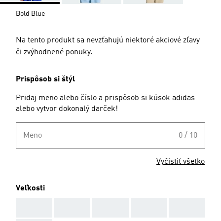
Bold Blue
Na tento produkt sa nevzťahujú niektoré akciové zľavy
či zvýhodnené ponuky.
Prispôsob si štýl
Pridaj meno alebo číslo a prispôsob si kúsok adidas
alebo vytvor dokonalý darček!
Meno
0 / 10
Vyčistiť všetko
Veľkosti
AAA
AAA
AAA
AAA
AAA