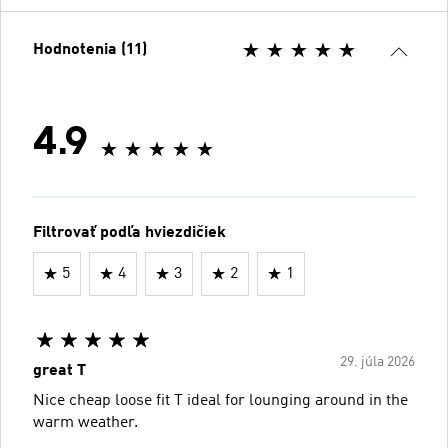
Hodnotenia (11)
4.9
Filtrovať podľa hviezdičiek
5
4
3
2
1
29. júla 2026
great T
Nice cheap loose fit T ideal for lounging around in the
warm weather.