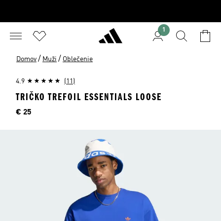
1
/
/
Domov
Muži
Oblečenie
4.9
(11)
TRIČKO TREFOIL ESSENTIALS LOOSE
Cena
€ 25