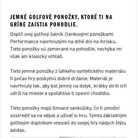
JEMNÉ GOLFOVÉ PONOŽKY, KTORÉ TI NA
GRÍNE ZAISTIA POHODLIE.
Doplň svoj golfový šatník členkovými ponožkami
Performance navrhnutými na dlhé dni na ihrisku.
Tieto ponožky sú zamerané na pohodlie, nechýba im
však ani klasický vzhľad.
Tieto jemné ponožky z ľahkého syntetického materiálu
ti počas hry poskytnú dobré držanie. Materiál je
navrhnutý tak, aby bol jemný na dotyk, krátky strih ich
udrží na mieste a spoľahlivo ti spevní chodidlo.
Tieto ponožky majú tlmiace vankúšiky, čo ti umožní
sústrediť sa na odpal a užívať si hru. Týmto základným
golfovým doplnkom vnesieš do svojej hry nádych štýlu
adidas.