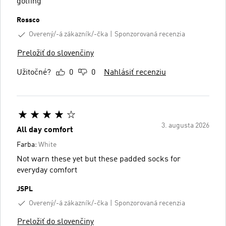
golfing
Rossco
Overený/-á zákazník/-čka
Sponzorovaná recenzia
Preložiť do slovenčiny
Užitočné?
0
0
Nahlásiť recenziu
3. augusta 2026
All day comfort
Farba:
White
Not warn these yet but these padded socks for
everyday comfort
JSPL
Overený/-á zákazník/-čka
Sponzorovaná recenzia
Preložiť do slovenčiny