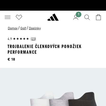
1
/
/
Domov
Golf
Doplnky
4.9
(23)
TROJBALENIE ČLENKOVÝCH PONOŽIEK
PERFORMANCE
Cena
€ 18