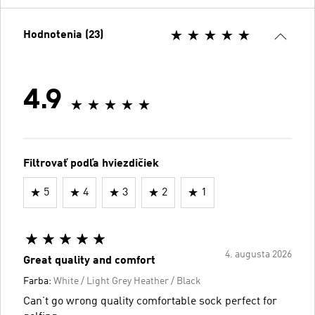
Hodnotenia (23)
4.9
Filtrovať podľa hviezdičiek
5
4
3
2
1
4. augusta 2026
Great quality and comfort
Farba:
White / Light Grey Heather / Black
Can’t go wrong quality comfortable sock perfect for