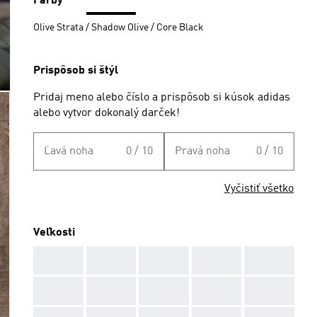
Farby
Olive Strata / Shadow Olive / Core Black
Prispôsob si štýl
Pridaj meno alebo číslo a prispôsob si kúsok adidas
alebo vytvor dokonalý darček!
Ľavá noha
0 / 10
Pravá noha
0 / 10
Vyčistiť všetko
Veľkosti
AAA
AAA
AAA
AAA
AAA
AAA
AAA
AAA
AAA
AAA