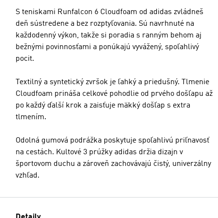
S teniskami Runfalcon 6 Cloudfoam od adidas zvládneš
deň sústredene a bez rozptyľovania. Sú navrhnuté na
každodenný výkon, takže si poradia s ranným behom aj
bežnými povinnosťami a ponúkajú vyvážený, spoľahlivý
pocit.
Textilný a syntetický zvršok je ľahký a priedušný. Tlmenie
Cloudfoam prináša celkové pohodlie od prvého došľapu až
po každý ďalší krok a zaisťuje mäkký došľap s extra
tlmením.
Odolná gumová podrážka poskytuje spoľahlivú priľnavosť
na cestách. Kultové 3 prúžky adidas držia dizajn v
športovom duchu a zároveň zachovávajú čistý, univerzálny
vzhľad.
Detaily