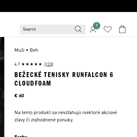
1
Muži • Beh
4.7
(123)
BEŽECKÉ TENISKY RUNFALCON 6
CLOUDFOAM
Cena
€ 60
Na tento produkt sa nevzťahujú niektoré akciové
zľavy či zvýhodnené ponuky.