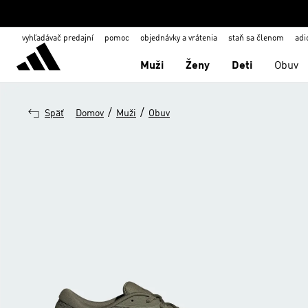
vyhľadávač predajní
pomoc
objednávky a vrátenia
staň sa členom
adi
Muži
Ženy
Deti
Obuv
/
/
Späť
Domov
Muži
Obuv