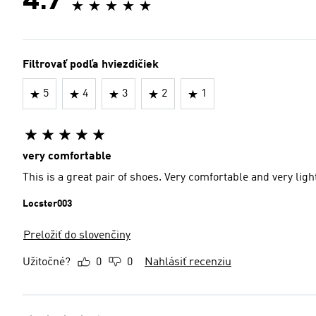
4.7
Filtrovať podľa hviezdičiek
5
4
3
2
1
very comfortable
This is a great pair of shoes. Very comfortable and very ligh
Locster003
Preložiť do slovenčiny
Užitočné?
0
0
Nahlásiť recenziu