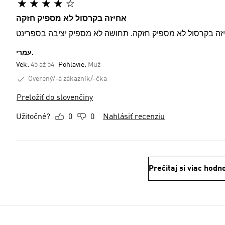
אחיזה בקרסול לא מספיק חזקה
זה בקרסול לא מספיק חזקה. תחושה לא מספיק יציבה בספרינט
עמרי.
Vek:
45 až 54
Pohlavie:
Muž
Overený/-á zákazník/-čka
Preložiť do slovenčiny
Užitočné?
0
0
Nahlásiť recenziu
Prečítaj si viac hodn