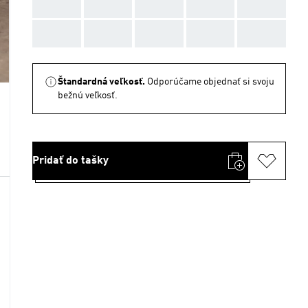
AAA
AAA
AAA
AAA
AAA
AAA
AAA
AAA
AAA
AAA
Štandardná veľkosť.
Odporúčame objednať si svoju
bežnú veľkosť.
Pridať do tašky