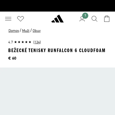
1
/
/
Domov
Muži
Obuv
4.7
(134)
BEŽECKÉ TENISKY RUNFALCON 6 CLOUDFOAM
Cena
€ 60