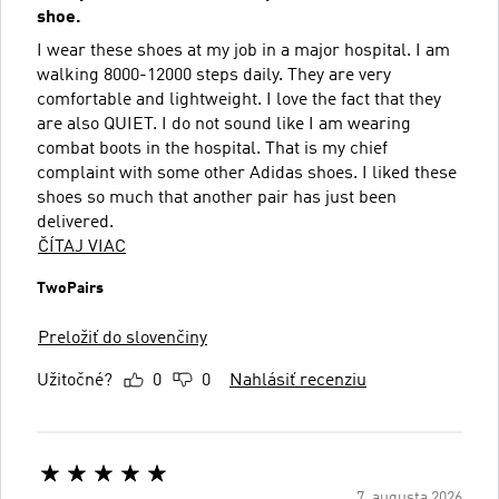
shoe.
I wear these shoes at my job in a major hospital. I am
walking 8000-12000 steps daily. They are very
comfortable and lightweight. I love the fact that they
are also QUIET. I do not sound like I am wearing
combat boots in the hospital. That is my chief
complaint with some other Adidas shoes. I liked these
shoes so much that another pair has just been
delivered.
ČÍTAJ VIAC
TwoPairs
Preložiť do slovenčiny
Užitočné?
0
0
Nahlásiť recenziu
7. augusta 2026