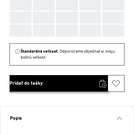
AAA
AAA
AAA
AAA
AAA
AAA
AAA
AAA
AAA
AAA
AAA
AAA
AAA
AAA
AAA
Štandardná veľkosť.
Odporúčame objednať si svoju
bežnú veľkosť.
Pridať do tašky
Popis