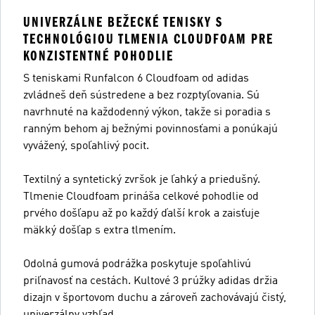
UNIVERZÁLNE BEŽECKÉ TENISKY S
TECHNOLÓGIOU TLMENIA CLOUDFOAM PRE
KONZISTENTNÉ POHODLIE
S teniskami Runfalcon 6 Cloudfoam od adidas
zvládneš deň sústredene a bez rozptyľovania. Sú
navrhnuté na každodenný výkon, takže si poradia s
ranným behom aj bežnými povinnosťami a ponúkajú
vyvážený, spoľahlivý pocit.
Textilný a syntetický zvršok je ľahký a priedušný.
Tlmenie Cloudfoam prináša celkové pohodlie od
prvého došľapu až po každý ďalší krok a zaisťuje
mäkký došľap s extra tlmením.
Odolná gumová podrážka poskytuje spoľahlivú
priľnavosť na cestách. Kultové 3 prúžky adidas držia
dizajn v športovom duchu a zároveň zachovávajú čistý,
univerzálny vzhľad.