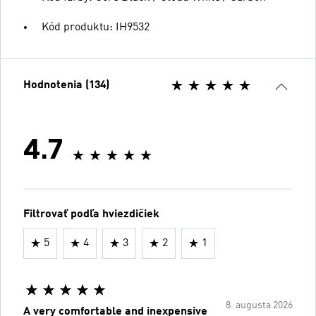
Kód produktu: IH9532
Hodnotenia (134)
4.7
Filtrovať podľa hviezdičiek
5
4
3
2
1
8. augusta 2026
A very comfortable and inexpensive