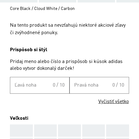
Core Black / Cloud White / Carbon
Na tento produkt sa nevzťahujú niektoré akciové zľavy
či zvýhodnené ponuky.
Prispôsob si štýl
Pridaj meno alebo číslo a prispôsob si kúsok adidas
alebo vytvor dokonalý darček!
Ľavá noha
0 / 10
Pravá noha
0 / 10
Vyčistiť všetko
Veľkosti
AAA
AAA
AAA
AAA
AAA