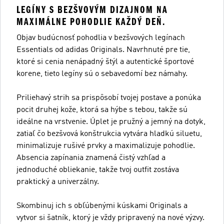
LEGÍNY S BEZŠVOVÝM DIZAJNOM NA
MAXIMÁLNE POHODLIE KAŽDÝ DEŇ.
Objav budúcnosť pohodlia v bezšvových legínach
Essentials od adidas Originals. Navrhnuté pre tie,
ktoré si cenia nenápadný štýl a autentické športové
korene, tieto legíny sú o sebavedomí bez námahy.
Priliehavý strih sa prispôsobí tvojej postave a ponúka
pocit druhej kože, ktorá sa hýbe s tebou, takže sú
ideálne na vrstvenie. Úplet je pružný a jemný na dotyk,
zatiaľ čo bezšvová konštrukcia vytvára hladkú siluetu,
minimalizuje rušivé prvky a maximalizuje pohodlie.
Absencia zapínania znamená čistý vzhľad a
jednoduché obliekanie, takže tvoj outfit zostáva
praktický a univerzálny.
Skombinuj ich s obľúbenými kúskami Originals a
vytvor si šatník, ktorý je vždy pripravený na nové výzvy.