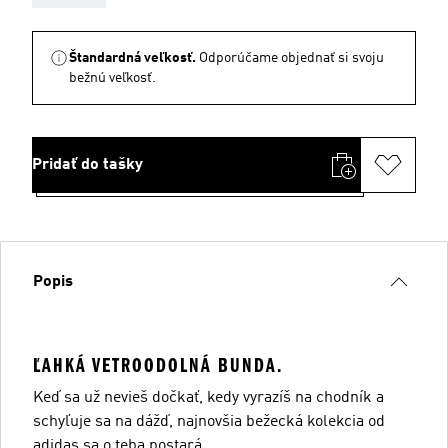
Štandardná veľkosť.
Odporúčame objednať si svoju
bežnú veľkosť.
Pridať do tašky
Popis
ĽAHKÁ VETROODOLNÁ BUNDA.
Keď sa už nevieš dočkať, kedy vyrazíš na chodník a
schyľuje sa na dážď, najnovšia bežecká kolekcia od
adidas sa o teba postará.