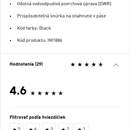
Odolná vodoodpudivá povrchová úprava (DWR)
Prispôsobiteľná šnúrka na stiahnutie v páse
Kód farby: Black
Kód produktu: IM1886
Hodnotenia (29)
4.6
Filtrovať podľa hviezdičiek
5
4
3
2
1