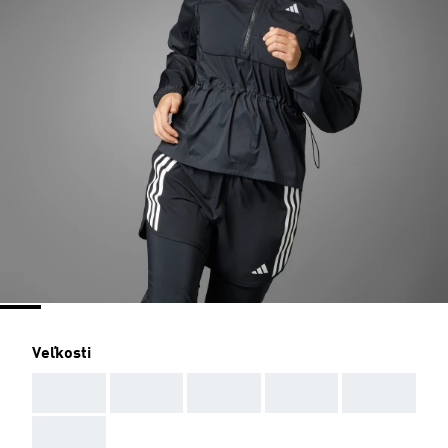
Veľkosti
AAA
AAA
AAA
AAA
AAA
AAA