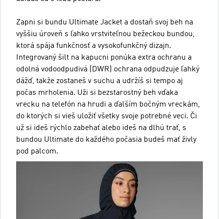
Zapni si bundu Ultimate Jacket a dostaň svoj beh na
vyššiu úroveň s ľahko vrstviteľnou bežeckou bundou,
ktorá spája funkčnosť a vysokofunkčný dizajn.
Integrovaný šilt na kapucni ponúka extra ochranu a
odolná vodoodpudivá (DWR) ochrana odpudzuje ľahký
dážď, takže zostaneš v suchu a udržíš si tempo aj
počas mrholenia. Uži si bezstarostný beh vďaka
vrecku na telefón na hrudi a ďalším bočným vreckám,
do ktorých si vieš uložiť všetky svoje potrebné veci. Či
už si ideš rýchlo zabehať alebo ideš na dlhú trať, s
bundou Ultimate do každého počasia budeš mať živly
pod palcom.