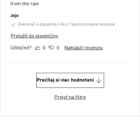
from the rain
Jojo
Overený/-á zákazník/-čka
Sponzorovaná recenzia
Preložiť do slovenčiny
Užitočné?
0
0
Nahlásiť recenziu
Prečítaj si viac hodnotení
Prejsť na filtre