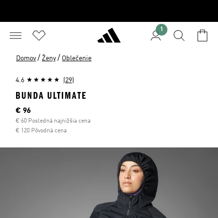
1
/
/
Domov
Ženy
Oblečenie
4.6
(29)
BUNDA ULTIMATE
Aktuálna cena
€ 96
€ 60 Posledná najnižšia cena
€ 120 Pôvodná cena