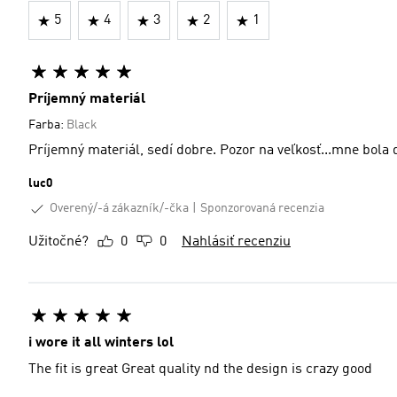
5
4
3
2
1
Príjemný materiál
Farba:
Black
Príjemný materiál, sedí dobre. Pozor na veľkosť...mne bol
luc0
Overený/-á zákazník/-čka
Sponzorovaná recenzia
Užitočné?
0
0
Nahlásiť recenziu
i wore it all winters lol
The fit is great Great quality nd the design is crazy good