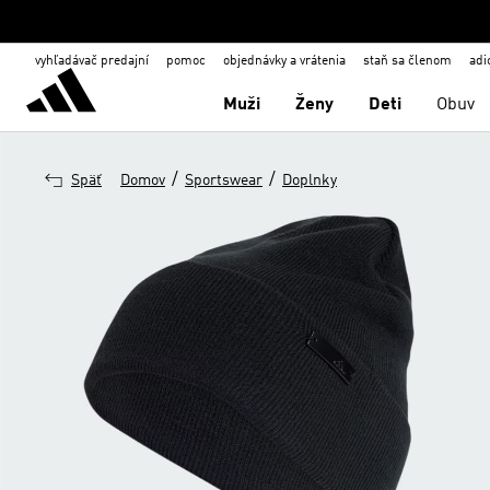
vyhľadávač predajní
pomoc
objednávky a vrátenia
staň sa členom
adi
Muži
Ženy
Deti
Obuv
/
/
Späť
Domov
Sportswear
Doplnky