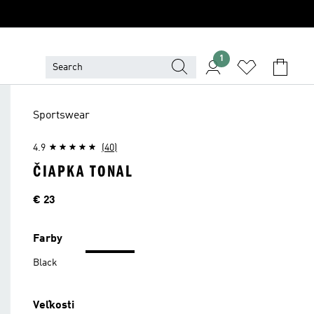
1
Sportswear
4.9
(40)
ČIAPKA TONAL
Cena
€ 23
Farby
Black
Veľkosti