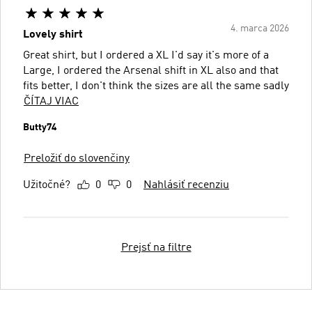
4. marca 2026
Lovely shirt
Great shirt, but I ordered a XL I'd say it's more of a
Large, I ordered the Arsenal shift in XL also and that
fits better, I don't think the sizes are all the same sadly
ČÍTAJ VIAC
Butty74
Preložiť do slovenčiny
Užitočné?
0
0
Nahlásiť recenziu
Prejsť na filtre