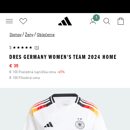
1
/
/
Domov
Ženy
Oblečenie
5
(1)
DRES GERMANY WOMEN'S TEAM 2024 HOME
Výpredajová cena
€ 35
€ 100 Posledná najnižšia cena
-65%
Zľava
€ 100 Pôvodná cena