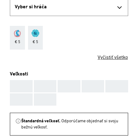
Vyber si hráča
€ 5
€ 5
Vyčistiť všetko
Veľkosti
AAA
AAA
AAA
AAA
AAA
AAA
AAA
Štandardná veľkosť.
Odporúčame objednať si svoju
bežnú veľkosť.