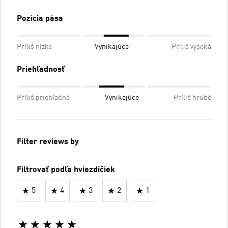
Pozícia pása
Príliš nízke
Vynikajúce
Príliš vysoká
Priehľadnosť
Príliš priehľadné
Vynikajúce
Príliš hrubé
Filter reviews by
Filtrovať podľa hviezdičiek
5
4
3
2
1