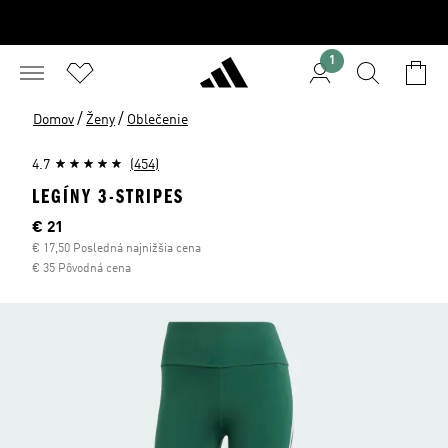
1
/
/
Domov
Ženy
Oblečenie
4.7
(454)
LEGÍNY 3-STRIPES
Aktuálna cena
€ 21
€ 17,50 Posledná najnižšia cena
€ 35 Pôvodná cena