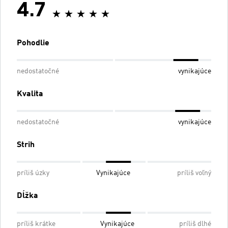
4.7
Pohodlie
nedostatočné
vynikajúce
Kvalita
nedostatočné
vynikajúce
Strih
príliš úzky
Vynikajúce
príliš voľný
Dĺžka
príliš krátke
Vynikajúce
príliš dlhé