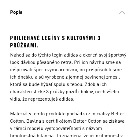
Popis
PRILIEHAVÉ LEGÍNY S KULTOVÝMI 3
PRÚŽKAMI.
Nahoď sa do týchto legín adidas a okoreň svoj športový
look dávkou pôvabného retra. Pri ich návrhu sme sa
inšpirovali športovými archívmi, no prispôsobili sme
ich dnešku a sú vyrobené z jemnej bavlnenej zmesi,
ktorá sa bude hýbať spolu s tebou. Zdobia ich
charakteristické 3 prúžky pozdĺž bokov, nech všetci
vidia, že reprezentuješ adidas.
Materiál v tomto produkte pochádza z iniciatívy Better
Cotton. Bavlna s certifikátom Better Cotton sa získava
v rámci modelu vystopovateľnosti s názvom
hmotnostná bilancia. To znamená, že jej prítomnosť v