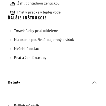
Žehliť chladnou žehličkou
Prať v práčke v teplej vode
ĎALŠIE INŠTRUKCIE
Tmavé farby prať oddelene
Na pranie používať iba jemný prášok
Nežehliť potlač
Prať a žehliť naruby
Detaily
Priliehavý strih