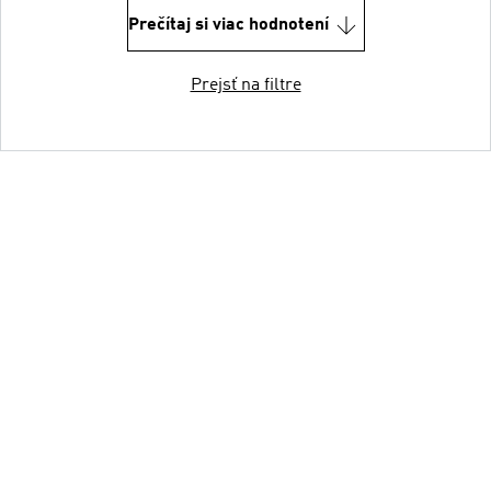
Prečítaj si viac hodnotení
Prejsť na filtre