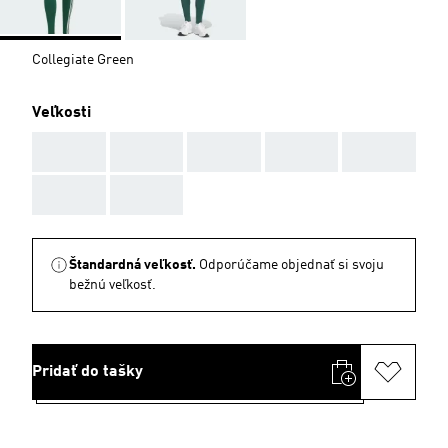
Collegiate Green
Veľkosti
AAA
AAA
AAA
AAA
AAA
AAA
AAA
Štandardná veľkosť.
Odporúčame objednať si svoju
bežnú veľkosť.
Pridať do tašky