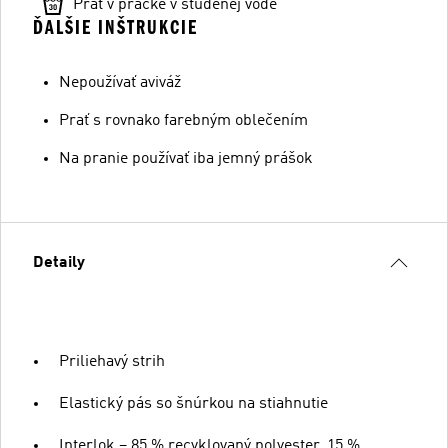
Prať v práčke v studenej vode
ĎALŠIE INŠTRUKCIE
Nepoužívať aviváž
Prať s rovnako farebným oblečením
Na pranie používať iba jemný prášok
Detaily
Priliehavý strih
Elastický pás so šnúrkou na stiahnutie
Interlok – 85 % recyklovaný polyester, 15 %