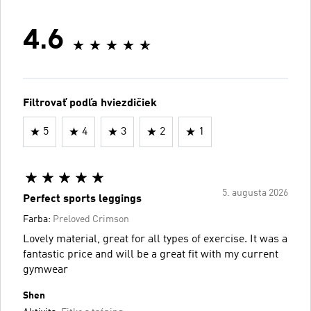
4.6
Filtrovať podľa hviezdičiek
5
4
3
2
1
5. augusta 2026
Perfect sports leggings
Farba:
Preloved Crimson
Lovely material, great for all types of exercise. It was a
fantastic price and will be a great fit with my current
gymwear
Shen