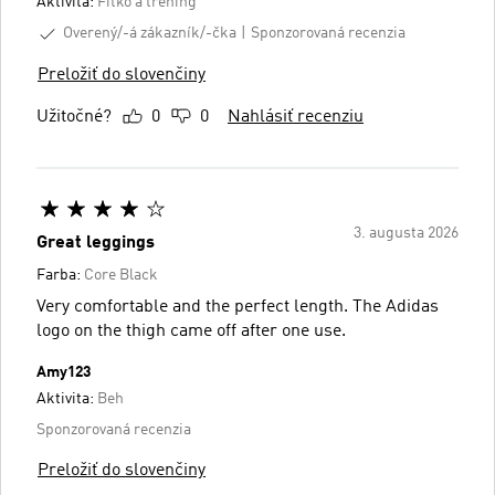
Aktivita:
Fitko a tréning
Overený/-á zákazník/-čka
Sponzorovaná recenzia
Preložiť do slovenčiny
Užitočné?
0
0
Nahlásiť recenziu
3. augusta 2026
Great leggings
Farba:
Core Black
Very comfortable and the perfect length. The Adidas
logo on the thigh came off after one use.
Amy123
Aktivita:
Beh
Sponzorovaná recenzia
Preložiť do slovenčiny