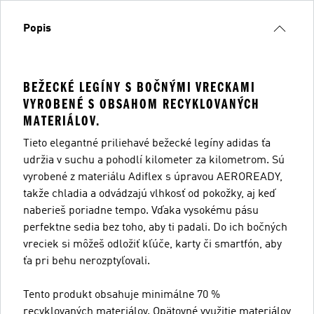
Popis
BEŽECKÉ LEGÍNY S BOČNÝMI VRECKAMI
VYROBENÉ S OBSAHOM RECYKLOVANÝCH
MATERIÁLOV.
Tieto elegantné priliehavé bežecké legíny adidas ťa
udržia v suchu a pohodlí kilometer za kilometrom. Sú
vyrobené z materiálu Adiflex s úpravou AEROREADY,
takže chladia a odvádzajú vlhkosť od pokožky, aj keď
naberieš poriadne tempo. Vďaka vysokému pásu
perfektne sedia bez toho, aby ti padali. Do ich bočných
vreciek si môžeš odložiť kľúče, karty či smartfón, aby
ťa pri behu nerozptyľovali.
Tento produkt obsahuje minimálne 70 %
recyklovaných materiálov. Opätovné využitie materiálov