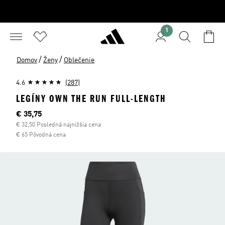
1
/
/
Domov
Ženy
Oblečenie
4.6
(287)
LEGÍNY OWN THE RUN FULL-LENGTH
Aktuálna cena
€ 35,75
€ 32,50 Posledná najnižšia cena
€ 65 Pôvodná cena