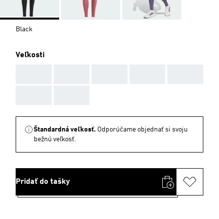
Black
Veľkosti
AAA
AAA
AAA
AAA
AAA
AAA
AAA
Štandardná veľkosť.
Odporúčame objednať si svoju
bežnú veľkosť.
Pridať do tašky