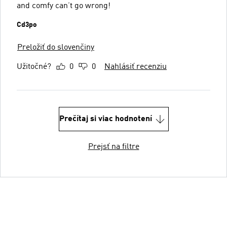
and comfy can’t go wrong!
Cd3po
Preložiť do slovenčiny
Užitočné?
0
0
Nahlásiť recenziu
Prečítaj si viac hodnotení
Prejsť na filtre