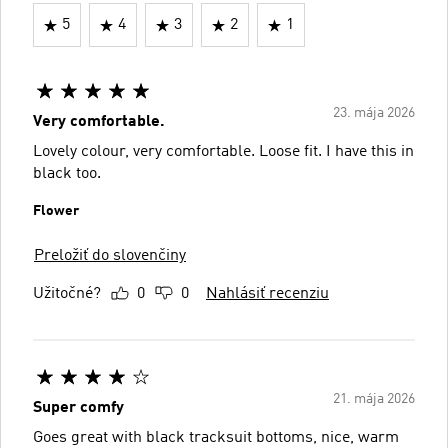
5
4
3
2
1
23. mája 2026
Very comfortable.
Lovely colour, very comfortable. Loose fit. I have this in
black too.
Flower
Preložiť do slovenčiny
Užitočné?
0
0
Nahlásiť recenziu
21. mája 2026
Super comfy
Goes great with black tracksuit bottoms, nice, warm