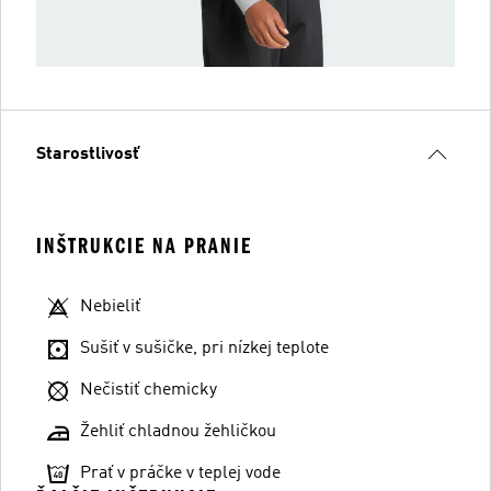
Starostlivosť
INŠTRUKCIE NA PRANIE
Nebieliť
Sušiť v sušičke, pri nízkej teplote
Nečistiť chemicky
Žehliť chladnou žehličkou
Prať v práčke v teplej vode