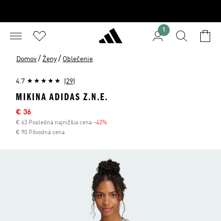
1
/
/
Domov
Ženy
Oblečenie
4.7
(29)
MIKINA ADIDAS Z.N.E.
Výpredajová cena
€ 36
€ 63 Posledná najnižšia cena
-42%
Zľava
€ 90 Pôvodná cena