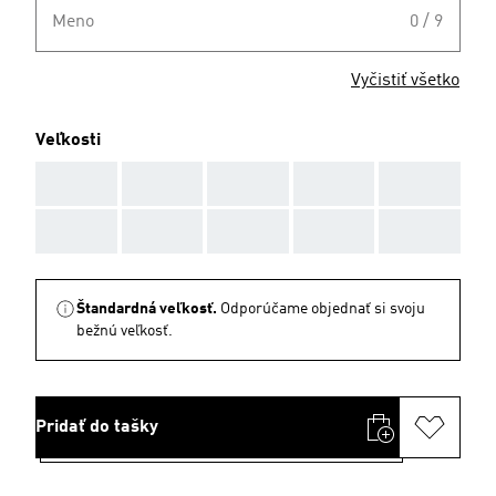
Meno
0 / 9
Vyčistiť všetko
Veľkosti
AAA
AAA
AAA
AAA
AAA
AAA
AAA
AAA
AAA
AAA
Štandardná veľkosť.
Odporúčame objednať si svoju
bežnú veľkosť.
Pridať do tašky