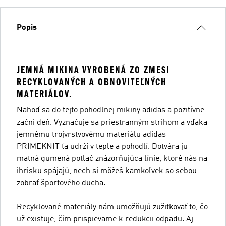
Popis
JEMNÁ MIKINA VYROBENÁ ZO ZMESI
RECYKLOVANÝCH A OBNOVITEĽNÝCH
MATERIÁLOV.
Nahoď sa do tejto pohodlnej mikiny adidas a pozitívne
začni deň. Vyznačuje sa priestranným strihom a vďaka
jemnému trojvrstvovému materiálu adidas
PRIMEKNIT ťa udrží v teple a pohodlí. Dotvára ju
matná gumená potlač znázorňujúca línie, ktoré nás na
ihrisku spájajú, nech si môžeš kamkoľvek so sebou
zobrať športového ducha.
Recyklované materiály nám umožňujú zužitkovať to, čo
už existuje, čím prispievame k redukcii odpadu. Aj