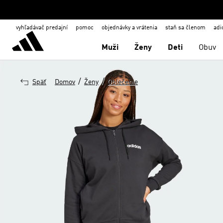
vyhľadávač predajní
pomoc
objednávky a vrátenia
staň sa členom
adi
Muži
Ženy
Deti
Obuv
/
/
Späť
Domov
Ženy
Oblečenie