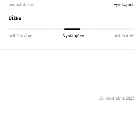
nedostatočné
vynikajúce
Dĺžka
príliš krátke
Vynikajúce
príliš dlhé
30. novembra 2025