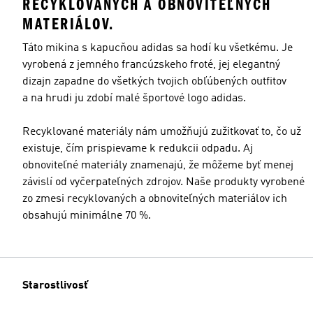
RECYKLOVANÝCH A OBNOVITEĽNÝCH
MATERIÁLOV.
Táto mikina s kapucňou adidas sa hodí ku všetkému. Je
vyrobená z jemného francúzskeho froté, jej elegantný
dizajn zapadne do všetkých tvojich obľúbených outfitov
a na hrudi ju zdobí malé športové logo adidas.
Recyklované materiály nám umožňujú zužitkovať to, čo už
existuje, čím prispievame k redukcii odpadu. Aj
obnoviteľné materiály znamenajú, že môžeme byť menej
závislí od vyčerpateľných zdrojov. Naše produkty vyrobené
zo zmesi recyklovaných a obnoviteľných materiálov ich
obsahujú minimálne 70 %.
Starostlivosť