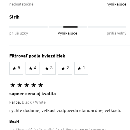
nedostatočné
vynikajúce
Strih
príliš úzky
Vynikajúce
príliš voľný
Filtrovať podľa hviezdičiek
5
4
3
2
1
supeer cena aj kvalita
Farba:
Black / White
rychle dodanie, velkost zodpoveda standardnej velkosti.
BeaH
Overený/-á zákazník/-čka
Sponzorovaná recenzia