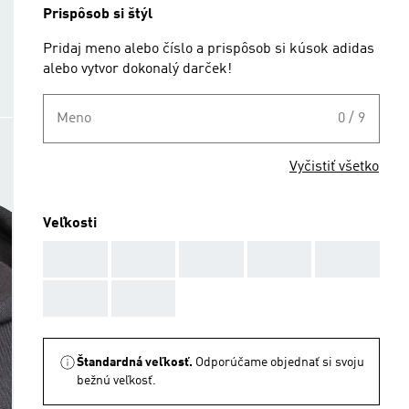
Prispôsob si štýl
Pridaj meno alebo číslo a prispôsob si kúsok adidas
alebo vytvor dokonalý darček!
Meno
0 / 9
Vyčistiť všetko
Veľkosti
AAA
AAA
AAA
AAA
AAA
AAA
AAA
Štandardná veľkosť.
Odporúčame objednať si svoju
bežnú veľkosť.