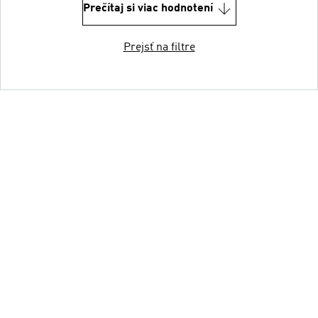
Prečítaj si viac hodnotení
Prejsť na filtre