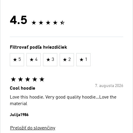
4.5
Filtrovať podľa hviezdičiek
5
4
3
2
1
7. augusta 2026
Cool hoodie
Love this hoodie. Very good quality hoodie...Love the
material
Julija1986
Preložiť do slovenčiny