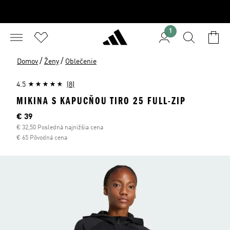
1
/
/
Domov
Ženy
Oblečenie
4.5
(8)
MIKINA S KAPUCŇOU TIRO 25 FULL-ZIP
Aktuálna cena
€ 39
€ 32,50 Posledná najnižšia cena
€ 65 Pôvodná cena