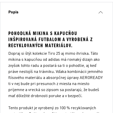
Popis
POHODLNÁ MIKINA S KAPUCŇOU
INŠPIROVANÁ FUTBALOM A VYROBENÁ Z
RECYKLOVANÝCH MATERIÁLOV.
Dopraj si štýl kolekcie Tiro 25 aj mimo ihriska. Táto
mikina s kapucňou od adidas má rovnaký dizajn ako
zvyšok tohto radu a postará sa ti o pohodlie, aj keď
práve nestojíš na trávniku. Vďaka kombinácii jemného
flísového materiálu a absorpčnej úpravy AEROREADY
ti v nej bude pri presunoch z miesta na miesto
príjemne a vrecká so zipsom sa postarajú, že budeš
mať dôležité drobnosti poruke a v bezpečí.
Tento produkt je vyrobený zo 100 % recyklovaných