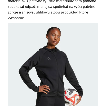
materiálov. Opätovné využitie materiálov nám pomáha
redukovať odpad, menej sa spoliehať na vyčerpateľné
zdroje a znižovať uhlíkovú stopu produktov, ktoré
vyrábame.