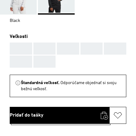
Black
Veľkosti
AAA
AAA
AAA
AAA
AAA
AAA
AAA
Štandardná veľkosť.
Odporúčame objednať si svoju
bežnú veľkosť.
Pridať do tašky