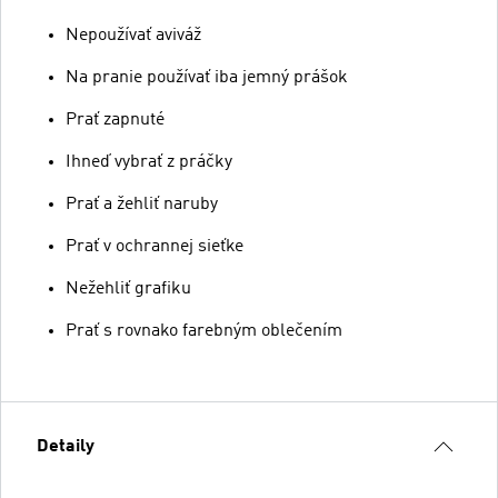
Nepoužívať aviváž
Na pranie používať iba jemný prášok
Prať zapnuté
Ihneď vybrať z práčky
Prať a žehliť naruby
Prať v ochrannej sieťke
Nežehliť grafiku
Prať s rovnako farebným oblečením
Detaily