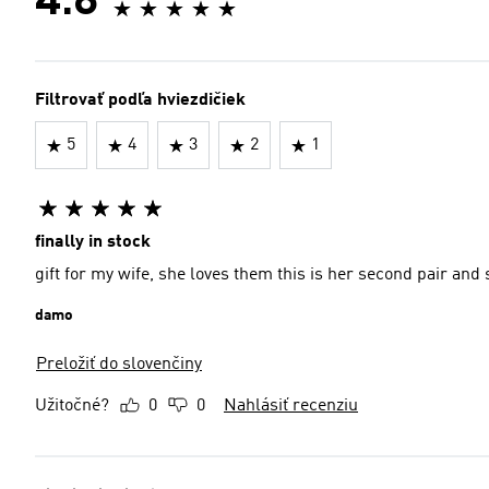
4.8
Filtrovať podľa hviezdičiek
5
4
3
2
1
finally in stock
gift for my wife, she loves them this is her second pair and
damo
Preložiť do slovenčiny
Užitočné?
0
0
Nahlásiť recenziu