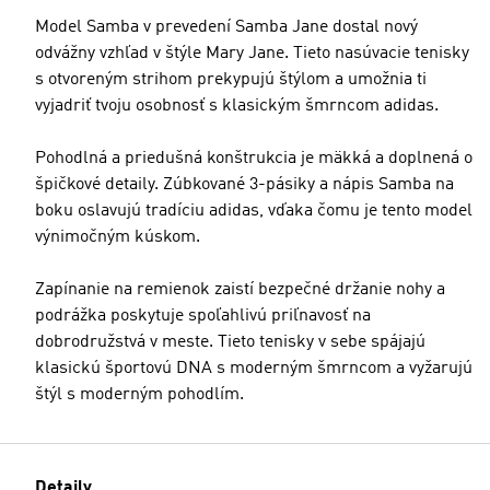
Model Samba v prevedení Samba Jane dostal nový
odvážny vzhľad v štýle Mary Jane. Tieto nasúvacie tenisky
s otvoreným strihom prekypujú štýlom a umožnia ti
vyjadriť tvoju osobnosť s klasickým šmrncom adidas.
Pohodlná a priedušná konštrukcia je mäkká a doplnená o
špičkové detaily. Zúbkované 3-pásiky a nápis Samba na
boku oslavujú tradíciu adidas, vďaka čomu je tento model
výnimočným kúskom.
Zapínanie na remienok zaistí bezpečné držanie nohy a
podrážka poskytuje spoľahlivú priľnavosť na
dobrodružstvá v meste. Tieto tenisky v sebe spájajú
klasickú športovú DNA s moderným šmrncom a vyžarujú
štýl s moderným pohodlím.
Detaily