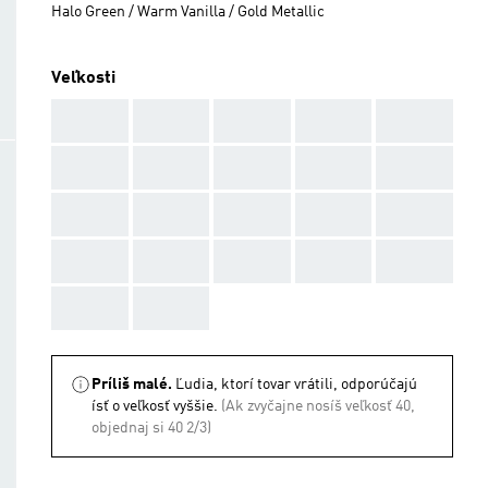
Halo Green / Warm Vanilla / Gold Metallic
Veľkosti
AAA
AAA
AAA
AAA
AAA
AAA
AAA
AAA
AAA
AAA
AAA
AAA
AAA
AAA
AAA
AAA
AAA
AAA
AAA
AAA
AAA
AAA
Príliš malé.
Ľudia, ktorí tovar vrátili, odporúčajú
ísť o veľkosť vyššie.
(Ak zvyčajne nosíš veľkosť 40,
objednaj si 40 2/3)