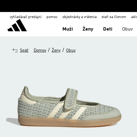
vyhľadávač predajní
pomoc
objednávky a vrátenia
staň sa členom
adi
Muži
Ženy
Deti
Obuv
/
/
Späť
Domov
Ženy
Obuv