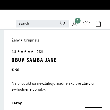
1
Ženy • Originals
4.8
(542)
OBUV SAMBA JANE
Cena
€ 90
Na produkt sa nevzťahujú žiadne akciové zľavy či
zvýhodnené ponuky.
Farby