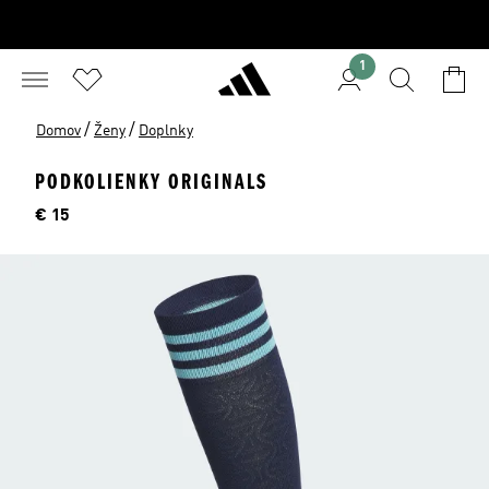
1
/
/
Domov
Ženy
Doplnky
PODKOLIENKY ORIGINALS
Cena
€ 15