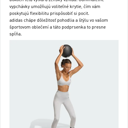
bokoch tela vytvára ženský vzhľad. Odnímateľné
vypchávky umožňujú voliteľné krytie, čím vám
poskytujú flexibilitu prispôsobiť si pocit.
adidas chápe dôležitosť pohodlia a štýlu vo vašom
športovom oblečení a táto podprsenka to presne
spĺňa.