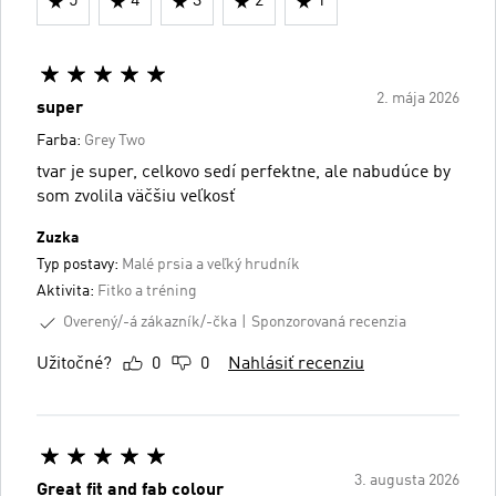
5
4
3
2
1
2. mája 2026
super
Farba:
Grey Two
tvar je super, celkovo sedí perfektne, ale nabudúce by
som zvolila väčšiu veľkosť
Zuzka
Typ postavy:
Malé prsia a veľký hrudník
Aktivita:
Fitko a tréning
Overený/-á zákazník/-čka
Sponzorovaná recenzia
Užitočné?
0
0
Nahlásiť recenziu
3. augusta 2026
Great fit and fab colour