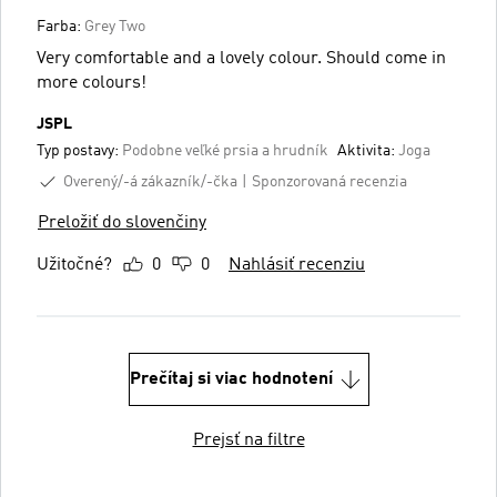
Farba:
Grey Two
Very comfortable and a lovely colour. Should come in
more colours!
JSPL
Typ postavy:
Podobne veľké prsia a hrudník
Aktivita:
Joga
Overený/-á zákazník/-čka
Sponzorovaná recenzia
Preložiť do slovenčiny
Užitočné?
0
0
Nahlásiť recenziu
Prečítaj si viac hodnotení
Prejsť na filtre