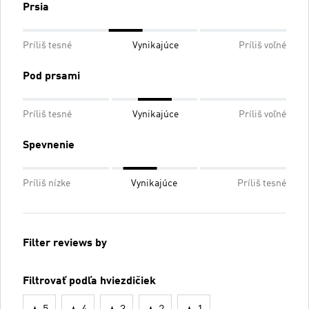
Prsia
Príliš tesné
Vynikajúce
Príliš voľné
Pod prsami
Príliš tesné
Vynikajúce
Príliš voľné
Spevnenie
Príliš nízke
Vynikajúce
Príliš tesné
Filter reviews by
Filtrovať podľa hviezdičiek