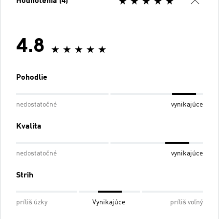
Hodnotenia (4)
4.8
Pohodlie
nedostatočné
vynikajúce
Kvalita
nedostatočné
vynikajúce
Strih
príliš úzky
Vynikajúce
príliš voľný