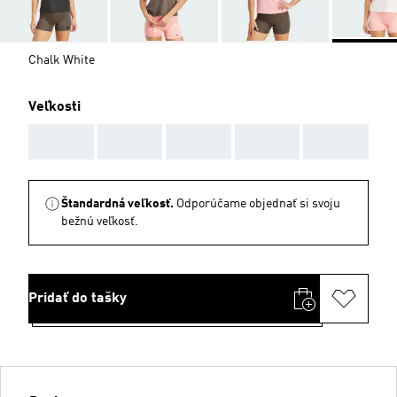
Chalk White
Veľkosti
AAA
AAA
AAA
AAA
AAA
Štandardná veľkosť.
Odporúčame objednať si svoju
bežnú veľkosť.
Pridať do tašky