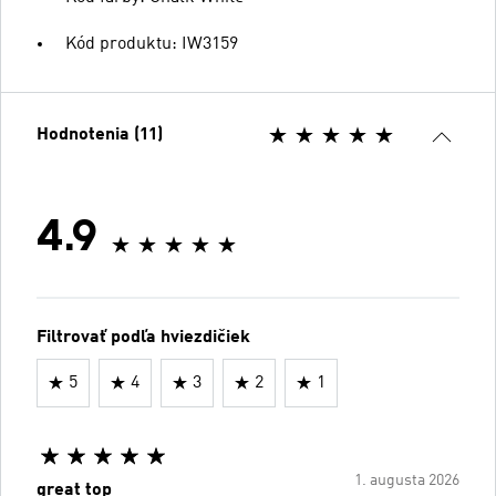
Kód produktu: IW3159
Hodnotenia (11)
4.9
Filtrovať podľa hviezdičiek
5
4
3
2
1
1. augusta 2026
great top