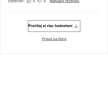
Užitočné?
0
0
Nahlásiť recenziu
Prečítaj si viac hodnotení
Prejsť na filtre