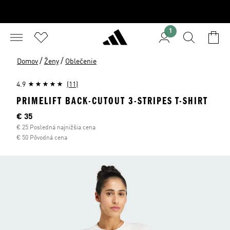
1
/
/
Domov
Ženy
Oblečenie
4.9
(11)
PRIMELIFT BACK-CUTOUT 3-STRIPES T-SHIRT
Aktuálna cena
€ 35
€ 25 Posledná najnižšia cena
€ 50 Pôvodná cena