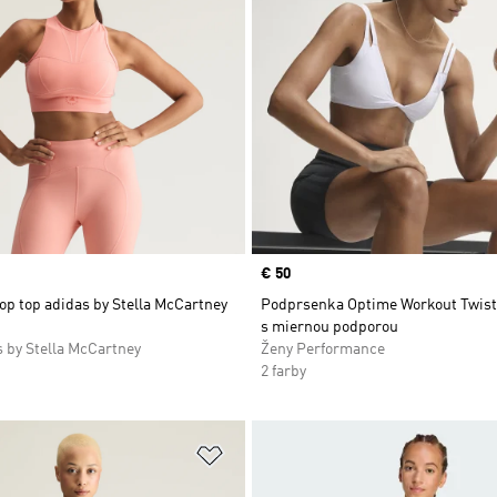
Price
€ 50
op top adidas by Stella McCartney
Podprsenka Optime Workout Twist
s miernou podporou
 by Stella McCartney
Ženy Performance
2 farby
namu želaných položiek
Pridať do zoznamu želaných položi