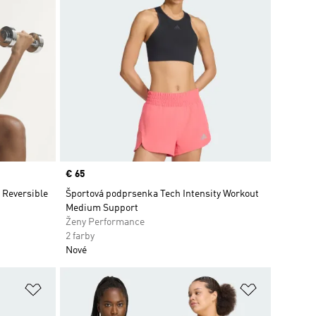
Price
€ 65
 Reversible
Športová podprsenka Tech Intensity Workout
Medium Support
Ženy Performance
2 farby
Nové
ek
Pridať do zoznamu želaných položiek
Pridať do 