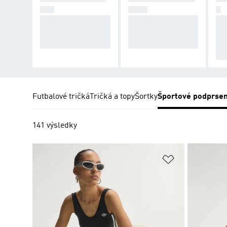
NIE
ENIE
E
Znižuje nadskakova
Kompresný dizajn n
Pri
nie pŕs pri intenzív
a stredne intenzívn
ná
nom tréningu.
e tréningy.
me
tivi
Futbalové tričká
Tričká a topy
Šortky
Športové podprse
141 výsledky
Pridať do zoz