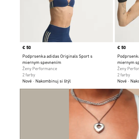
Price
€ 50
Price
€ 50
Podprsenka adidas Originals Sport s
Podprsenka
miernym spevnením
miernym s
Ženy Performance
Ženy Perfo
2 farby
2 farby
Nové
Nakombinuj si štýl
Nové
Nako