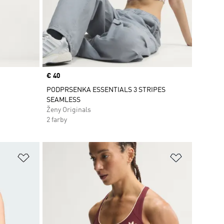
Price
€ 40
PODPRSENKA ESSENTIALS 3 STRIPES
SEAMLESS
Ženy Originals
2 farby
ek
Pridať do zoznamu želaných položiek
Pridať do 