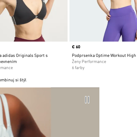
Price
€ 60
 adidas Originals Sport s
Podprsenka Optime Workout High
pevnením
Ženy Performance
rmance
6 farby
mbinuj si štýl