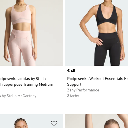
Price
€ 45
dprsenka adidas by Stella
Podprsenka Workout Essentials Kn
Truepurpose Training Medium
Support
Ženy Performance
 by Stella McCartney
3 farby
namu želaných položiek
Pridať do zoznamu želaných položi