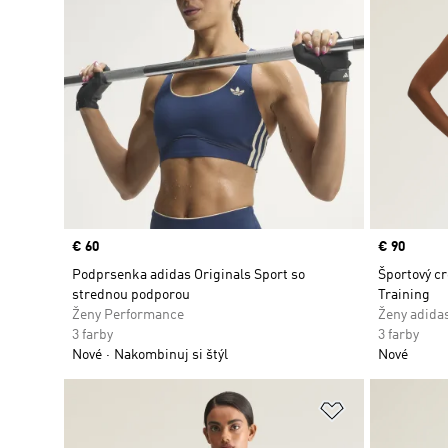
Price
€ 60
Price
€ 90
Podprsenka adidas Originals Sport so
Športový cr
strednou podporou
Training
Ženy Performance
Ženy adidas
3 farby
3 farby
Nové
Nakombinuj si štýl
Nové
Pridať do zoz