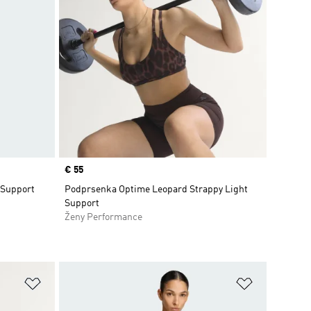
Price
€ 55
 Support
Podprsenka Optime Leopard Strappy Light
Support
Ženy Performance
ek
Pridať do zoznamu želaných položiek
Pridať do 