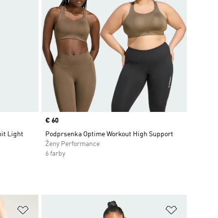
Price
€ 60
it Light
Podprsenka Optime Workout High Support
Ženy Performance
6 farby
ek
Pridať do zoznamu želaných položiek
Pridať do 