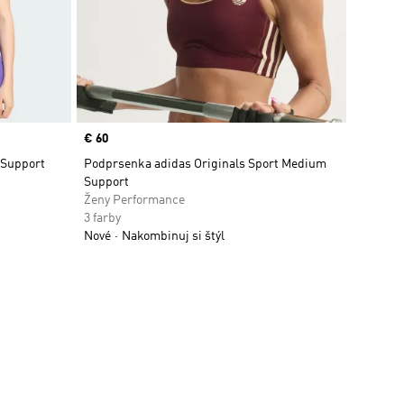
Price
€ 60
 Support
Podprsenka adidas Originals Sport Medium
Support
Ženy Performance
3 farby
Nové
Nakombinuj si štýl