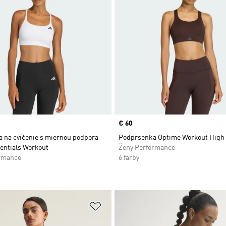
Price
€ 60
 na cvičenie s miernou podpora
Podprsenka Optime Workout High
entials Workout
Ženy Performance
rmance
6 farby
namu želaných položiek
Pridať do zoznamu želaných položi