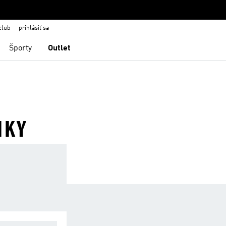
club
prihlásiť sa
Športy
Outlet
NKY
ZKE SPEVNENI