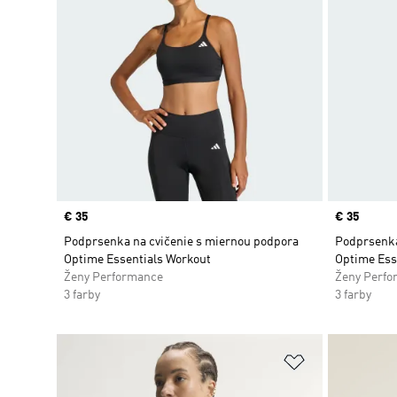
Price
€ 35
Price
€ 35
Podprsenka na cvičenie s miernou podpora
Podprsenka
Optime Essentials Workout
Optime Ess
Ženy Performance
Ženy Perfo
3 farby
3 farby
Pridať do zoz