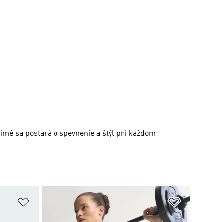
mé sa postará o spevnenie a štýl pri každom
ek
Pridať do zoznamu želaných položiek
Pridať do 