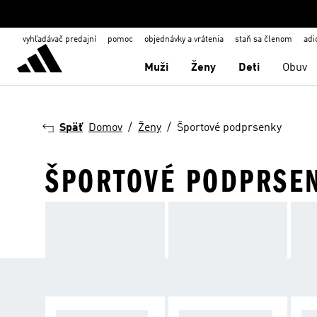
vyhľadávač predajní
pomoc
objednávky a vrátenia
staň sa členom
adi
Muži
Ženy
Deti
Obuv
Späť
Domov
Ženy
Športové podprsenky
ŠPORTOVÉ PODPRSE
VYSOKÉ SPEVNE
STREDNÉ SPEVN
NÍ