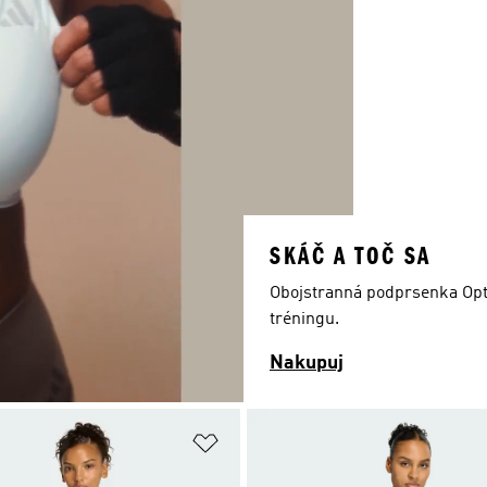
SKÁČ A TOČ SA
Obojstranná podprsenka Opti
tréningu.
Nakupuj
namu želaných položiek
Pridať do zoznamu želaných položi