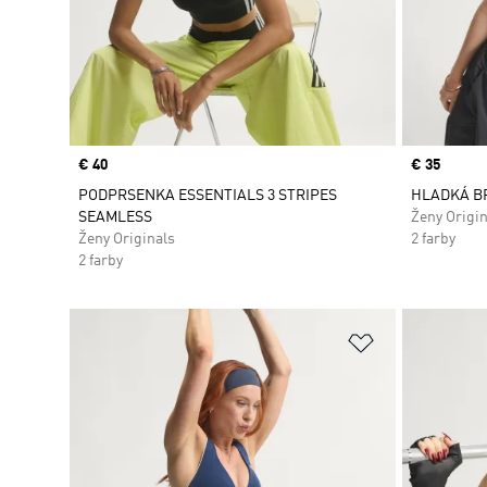
Price
€ 40
Price
€ 35
PODPRSENKA ESSENTIALS 3 STRIPES
HLADKÁ B
SEAMLESS
Ženy Origin
Ženy Originals
2 farby
2 farby
Pridať do zoz