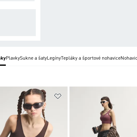
edušná a flexibil
 konštrukcia na
nej intenzívne ak
ty.
nky
Plavky
Sukne a šaty
Legíny
Tepláky a športové nohavice
Nohavi
namu želaných položiek
Pridať do zoznamu želaných položi