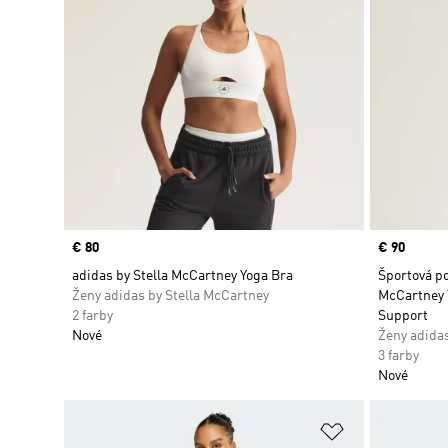
Price
€ 80
Price
€ 90
adidas by Stella McCartney Yoga Bra
Športová po
Ženy adidas by Stella McCartney
McCartney 
2 farby
Support
Nové
Ženy adidas
3 farby
Nové
Pridať do zoz