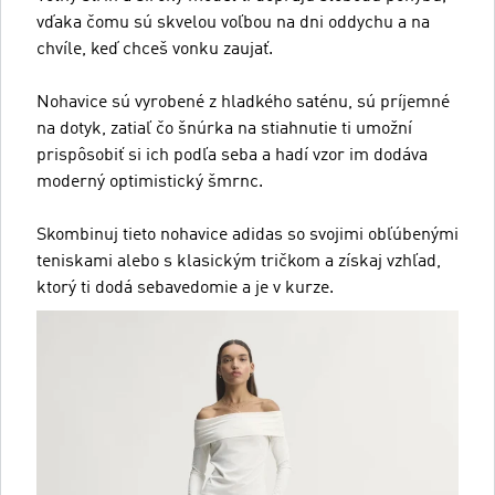
vďaka čomu sú skvelou voľbou na dni oddychu a na
chvíle, keď chceš vonku zaujať.
Nohavice sú vyrobené z hladkého saténu, sú príjemné
na dotyk, zatiaľ čo šnúrka na stiahnutie ti umožní
prispôsobiť si ich podľa seba a hadí vzor im dodáva
moderný optimistický šmrnc.
Skombinuj tieto nohavice adidas so svojimi obľúbenými
teniskami alebo s klasickým tričkom a získaj vzhľad,
ktorý ti dodá sebavedomie a je v kurze.