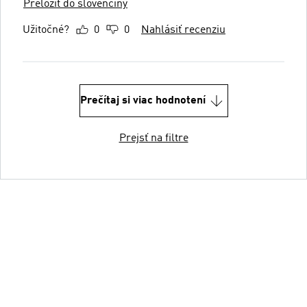
Preložiť do slovenčiny
Užitočné?
0
0
Nahlásiť recenziu
Prečítaj si viac hodnotení
Prejsť na filtre