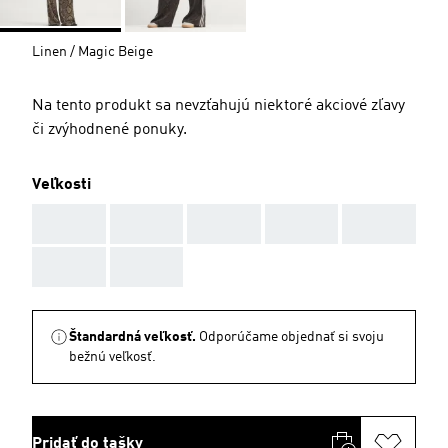
Linen / Magic Beige
Na tento produkt sa nevzťahujú niektoré akciové zľavy
či zvýhodnené ponuky.
Veľkosti
AAA
AAA
AAA
AAA
AAA
AAA
AAA
Štandardná veľkosť.
Odporúčame objednať si svoju
bežnú veľkosť.
Pridať do tašky