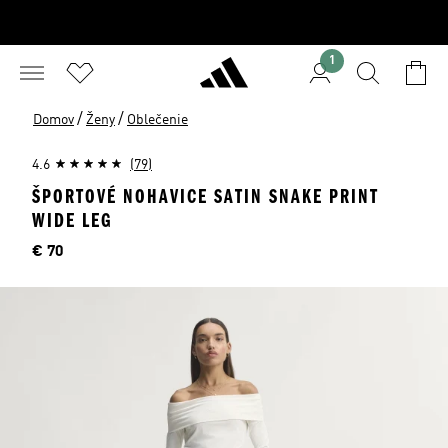
1
/
/
Domov
Ženy
Oblečenie
4.6
(79)
ŠPORTOVÉ NOHAVICE SATIN SNAKE PRINT
WIDE LEG
Cena
€ 70