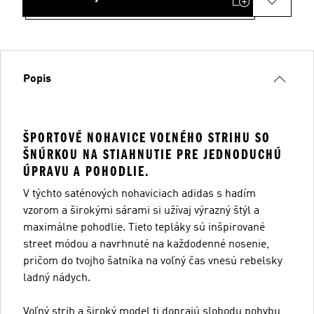
Popis
ŠPORTOVÉ NOHAVICE VOĽNÉHO STRIHU SO
ŠNÚRKOU NA STIAHNUTIE PRE JEDNODUCHÚ
ÚPRAVU A POHODLIE.
V týchto saténových nohaviciach adidas s hadím
vzorom a širokými sárami si užívaj výrazný štýl a
maximálne pohodlie. Tieto tepláky sú inšpirované
street módou a navrhnuté na každodenné nosenie,
pričom do tvojho šatníka na voľný čas vnesú rebelsky
ladný nádych.
Voľný strih a široký model ti doprajú slobodu pohybu,