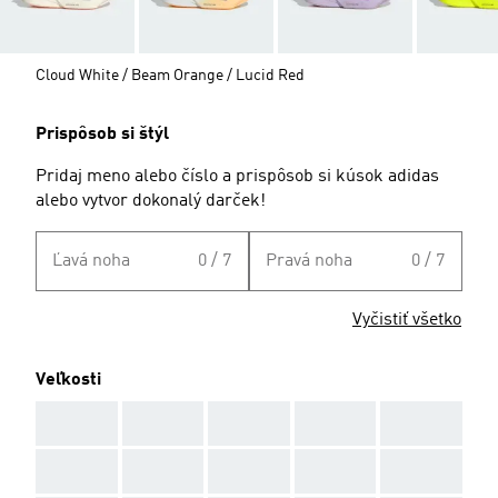
Cloud White / Beam Orange / Lucid Red
Prispôsob si štýl
Pridaj meno alebo číslo a prispôsob si kúsok adidas
alebo vytvor dokonalý darček!
Ľavá noha
0 / 7
Pravá noha
0 / 7
Vyčistiť všetko
Veľkosti
AAA
AAA
AAA
AAA
AAA
AAA
AAA
AAA
AAA
AAA