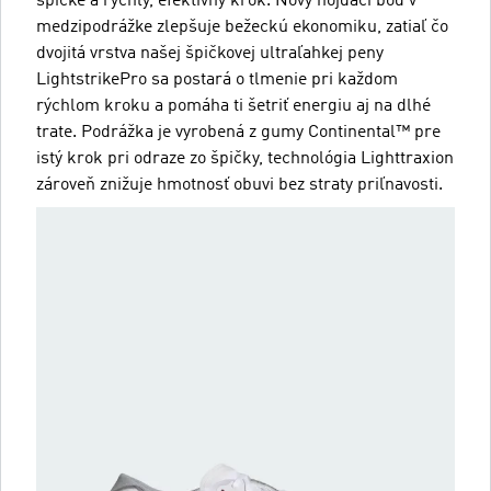
špičke a rýchly, efektívny krok. Nový hojdací bod v
medzipodrážke zlepšuje bežeckú ekonomiku, zatiaľ čo
dvojitá vrstva našej špičkovej ultraľahkej peny
LightstrikePro sa postará o tlmenie pri každom
rýchlom kroku a pomáha ti šetriť energiu aj na dlhé
trate. Podrážka je vyrobená z gumy Continental™ pre
istý krok pri odraze zo špičky, technológia Lighttraxion
zároveň znižuje hmotnosť obuvi bez straty priľnavosti.