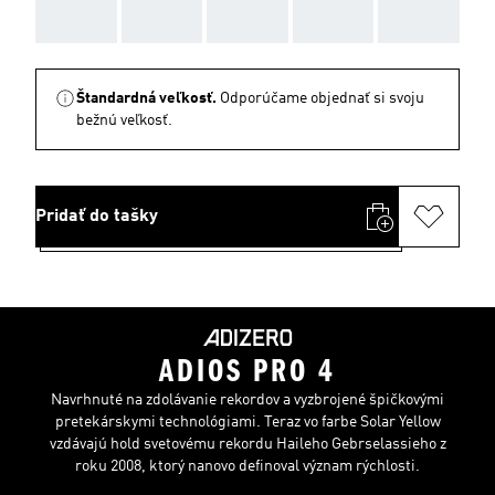
AAA
AAA
AAA
AAA
AAA
Štandardná veľkosť.
Odporúčame objednať si svoju
bežnú veľkosť.
Pridať do tašky
ADIOS PRO 4
Navrhnuté na zdolávanie rekordov a vyzbrojené špičkovými
pretekárskymi technológiami. Teraz vo farbe Solar Yellow
vzdávajú hold svetovému rekordu Haileho Gebrselassieho z
roku 2008, ktorý nanovo definoval význam rýchlosti.