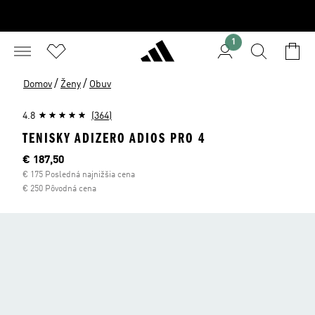
1
/
/
Domov
Ženy
Obuv
4.8
(364)
TENISKY ADIZERO ADIOS PRO 4
Aktuálna cena
€ 187,50
€ 175 Posledná najnižšia cena
€ 250 Pôvodná cena