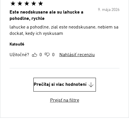
9. mája 2026
Este neodskusane ale su lahucke a
pohodlne, rychle
lahucke a pohodlne. zial este neodskusane. nebiem sa
dockat, kedy ich vyskusam
Katou06
Užitočné?
0
0
Nahlásiť recenziu
Prečítaj si viac hodnotení
Prejsť na filtre