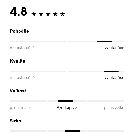
4.8
Pohodlie
nedostatočné
vynikajúce
Kvalita
nedostatočné
vynikajúce
Veľkosť
príliš malé
Vynikajúce
príliš veľké
Šírka