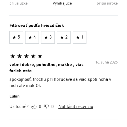
príliš úzke
Vynikajúce
príliš široké
Filtrovať podľa hviezdičiek
5
4
3
2
1
16. júna 2026
velmi dobré, pohodlné, mäkké , viac
farieb este
spokojnosť, trochu pri horucave sa viac spoti noha v
nich ale inak Ok
Lubin
Užitočné?
0
0
Nahlásiť recenziu